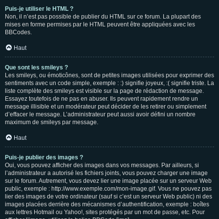
Puis-je utiliser le HTML ?
Non, il n’est pas possible de publier du HTML sur ce forum. La plupart des
mises en forme permises par le HTML peuvent être appliquées avec les
BBCodes.
Haut
Que sont les smileys ?
Les smileys, ou émoticônes, sont de petites images utilisées pour exprimer des
sentiments avec un code simple, exemple : :) signifie joyeux, :( signifie triste. La
liste complète des smileys est visible sur la page de rédaction de message.
Essayez toutefois de ne pas en abuser. Ils peuvent rapidement rendre un
message illisible et un modérateur peut décider de les retirer ou simplement
d’effacer le message. L’administrateur peut aussi avoir défini un nombre
maximum de smileys par message.
Haut
Puis-je publier des images ?
Oui, vous pouvez afficher des images dans vos messages. Par ailleurs, si
l’administrateur a autorisé les fichiers joints, vous pouvez charger une image
sur le forum. Autrement, vous devez lier une image placée sur un serveur Web
public, exemple : http://www.exemple.com/mon-image.gif. Vous ne pouvez pas
lier des images de votre ordinateur (sauf si c’est un serveur Web public) ni des
images placées derrière des mécanismes d’authentification, exemple : boîtes
aux lettres Hotmail ou Yahoo!, sites protégés par un mot de passe, etc. Pour