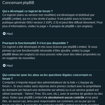
Concernant phpBB
Qui a développé ce logiciel de forum ?
Ce logiciel (dans sa version non modifiée) est développé et distribué par
phpBB Limited
, qui en a les droits d’auteur. Il est publié sous la licence
publique générale GNU version 2 (GPL-2.0) et peut être diffusé librement. Pour
plus d’informations, visitez la page «
À propos de phpBB
» (en anglais).
Haut
Pourquoi la fonctionnalité X n’est pas disponible ?
Ce logiciel a été développé et mis sous licence par phpBB Limited. Si vous
pensez qu’une fonctionnalité nécessite d’être ajoutée, visitez la page
phpBB Ideas
(en anglais) où vous pouvez voter pour des idées proposées ou
en suggérer de nouvelles.
Haut
Qui contacter pour les abus ou les questions légales concernant ce
forum ?
Contactez n’importe lequel des administrateurs de la liste « L’équipe du
forum ». Si vous restez sans réponse alors prenez contact avec le propriétaire
du domaine (en faisant une
recherche sur whois
) ou si un service gratuit est
utilisé (exemple : Yahoo!, Free, f2s.com, etc.), avec le service de gestion ou des
abus. Notez que phpBB Limited
n’a absolument aucun contrôle
et ne peut
être, en aucun cas, tenu pour responsable sur
comment
,
où
ou
par qui
ce