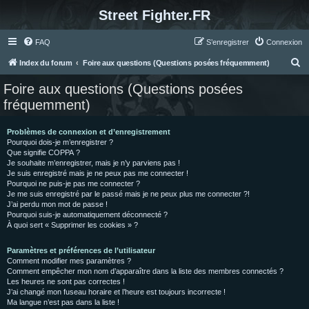
Street Fighter.FR
FAQ
S’enregistrer
Connexion
R
Index du forum
Foire aux questions (Questions posées fréquemment)
e
Foire aux questions (Questions posées
c
fréquemment)
h
e
Problèmes de connexion et d’enregistrement
Pourquoi dois-je m’enregistrer ?
r
Que signifie COPPA ?
c
Je souhaite m’enregistrer, mais je n’y parviens pas !
Je suis enregistré mais je ne peux pas me connecter !
h
Pourquoi ne puis-je pas me connecter ?
Je me suis enregistré par le passé mais je ne peux plus me connecter ?!
e
J’ai perdu mon mot de passe !
r
Pourquoi suis-je automatiquement déconnecté ?
À quoi sert « Supprimer les cookies » ?
Paramètres et préférences de l’utilisateur
Comment modifier mes paramètres ?
Comment empêcher mon nom d’apparaître dans la liste des membres connectés ?
Les heures ne sont pas correctes !
J’ai changé mon fuseau horaire et l’heure est toujours incorrecte !
Ma langue n’est pas dans la liste !