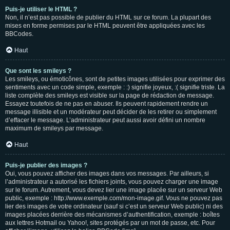
Puis-je utiliser le HTML ?
Non, il n’est pas possible de publier du HTML sur ce forum. La plupart des
mises en forme permises par le HTML peuvent être appliquées avec les
BBCodes.
Haut
Que sont les smileys ?
Les smileys, ou émoticônes, sont de petites images utilisées pour exprimer des
sentiments avec un code simple, exemple : :) signifie joyeux, :( signifie triste. La
liste complète des smileys est visible sur la page de rédaction de message.
Essayez toutefois de ne pas en abuser. Ils peuvent rapidement rendre un
message illisible et un modérateur peut décider de les retirer ou simplement
d’effacer le message. L’administrateur peut aussi avoir défini un nombre
maximum de smileys par message.
Haut
Puis-je publier des images ?
Oui, vous pouvez afficher des images dans vos messages. Par ailleurs, si
l’administrateur a autorisé les fichiers joints, vous pouvez charger une image
sur le forum. Autrement, vous devez lier une image placée sur un serveur Web
public, exemple : http://www.exemple.com/mon-image.gif. Vous ne pouvez pas
lier des images de votre ordinateur (sauf si c’est un serveur Web public) ni des
images placées derrière des mécanismes d’authentification, exemple : boîtes
aux lettres Hotmail ou Yahoo!, sites protégés par un mot de passe, etc. Pour