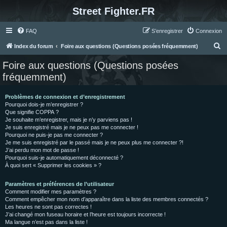
Street Fighter.FR
FAQ
S’enregistrer
Connexion
R
Index du forum
Foire aux questions (Questions posées fréquemment)
e
Foire aux questions (Questions posées
c
fréquemment)
h
e
Problèmes de connexion et d’enregistrement
Pourquoi dois-je m’enregistrer ?
r
Que signifie COPPA ?
c
Je souhaite m’enregistrer, mais je n’y parviens pas !
Je suis enregistré mais je ne peux pas me connecter !
h
Pourquoi ne puis-je pas me connecter ?
Je me suis enregistré par le passé mais je ne peux plus me connecter ?!
e
J’ai perdu mon mot de passe !
r
Pourquoi suis-je automatiquement déconnecté ?
À quoi sert « Supprimer les cookies » ?
Paramètres et préférences de l’utilisateur
Comment modifier mes paramètres ?
Comment empêcher mon nom d’apparaître dans la liste des membres connectés ?
Les heures ne sont pas correctes !
J’ai changé mon fuseau horaire et l’heure est toujours incorrecte !
Ma langue n’est pas dans la liste !