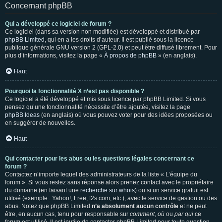
Concernant phpBB
Qui a développé ce logiciel de forum ?
Ce logiciel (dans sa version non modifiée) est développé et distribué par
phpBB Limited
, qui en a les droits d’auteur. Il est publié sous la licence
publique générale GNU version 2 (GPL-2.0) et peut être diffusé librement. Pour
plus d’informations, visitez la page «
À propos de phpBB
» (en anglais).
Haut
Pourquoi la fonctionnalité X n’est pas disponible ?
Ce logiciel a été développé et mis sous licence par phpBB Limited. Si vous
pensez qu’une fonctionnalité nécessite d’être ajoutée, visitez la page
phpBB Ideas
(en anglais) où vous pouvez voter pour des idées proposées ou
en suggérer de nouvelles.
Haut
Qui contacter pour les abus ou les questions légales concernant ce
forum ?
Contactez n’importe lequel des administrateurs de la liste « L’équipe du
forum ». Si vous restez sans réponse alors prenez contact avec le propriétaire
du domaine (en faisant une
recherche sur whois
) ou si un service gratuit est
utilisé (exemple : Yahoo!, Free, f2s.com, etc.), avec le service de gestion ou des
abus. Notez que phpBB Limited
n’a absolument aucun contrôle
et ne peut
être, en aucun cas, tenu pour responsable sur
comment
,
où
ou
par qui
ce