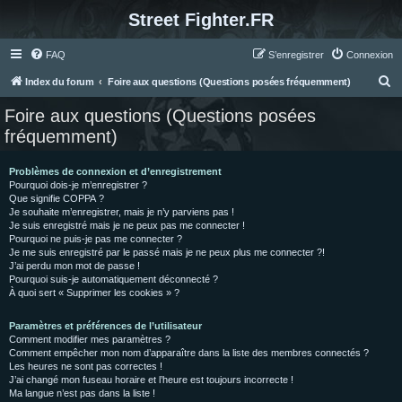
Street Fighter.FR
FAQ
S’enregistrer
Connexion
R
Index du forum
Foire aux questions (Questions posées fréquemment)
e
Foire aux questions (Questions posées
c
fréquemment)
h
e
Problèmes de connexion et d’enregistrement
Pourquoi dois-je m’enregistrer ?
r
Que signifie COPPA ?
c
Je souhaite m’enregistrer, mais je n’y parviens pas !
Je suis enregistré mais je ne peux pas me connecter !
h
Pourquoi ne puis-je pas me connecter ?
Je me suis enregistré par le passé mais je ne peux plus me connecter ?!
e
J’ai perdu mon mot de passe !
r
Pourquoi suis-je automatiquement déconnecté ?
À quoi sert « Supprimer les cookies » ?
Paramètres et préférences de l’utilisateur
Comment modifier mes paramètres ?
Comment empêcher mon nom d’apparaître dans la liste des membres connectés ?
Les heures ne sont pas correctes !
J’ai changé mon fuseau horaire et l’heure est toujours incorrecte !
Ma langue n’est pas dans la liste !