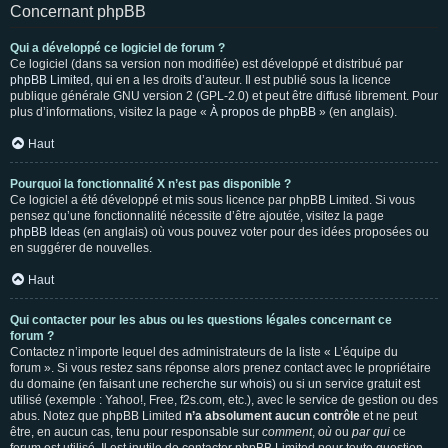
Concernant phpBB
Qui a développé ce logiciel de forum ?
Ce logiciel (dans sa version non modifiée) est développé et distribué par
phpBB Limited
, qui en a les droits d’auteur. Il est publié sous la licence
publique générale GNU version 2 (GPL-2.0) et peut être diffusé librement. Pour
plus d’informations, visitez la page «
À propos de phpBB
» (en anglais).
Haut
Pourquoi la fonctionnalité X n’est pas disponible ?
Ce logiciel a été développé et mis sous licence par phpBB Limited. Si vous
pensez qu’une fonctionnalité nécessite d’être ajoutée, visitez la page
phpBB Ideas
(en anglais) où vous pouvez voter pour des idées proposées ou
en suggérer de nouvelles.
Haut
Qui contacter pour les abus ou les questions légales concernant ce
forum ?
Contactez n’importe lequel des administrateurs de la liste « L’équipe du
forum ». Si vous restez sans réponse alors prenez contact avec le propriétaire
du domaine (en faisant une
recherche sur whois
) ou si un service gratuit est
utilisé (exemple : Yahoo!, Free, f2s.com, etc.), avec le service de gestion ou des
abus. Notez que phpBB Limited
n’a absolument aucun contrôle
et ne peut
être, en aucun cas, tenu pour responsable sur
comment
,
où
ou
par qui
ce