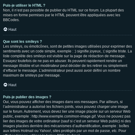
Puis-je utiliser le HTML ?
Non, il n’est pas possible de publier du HTML sur ce forum. La plupart des
mises en forme permises par le HTML peuvent être appliquées avec les
BBCodes.
Haut
Que sont les smileys ?
Les smileys, ou émoticônes, sont de petites images utilisées pour exprimer des
sentiments avec un code simple, exemple : :) signifie joyeux, :( signifie triste. La
liste complète des smileys est visible sur la page de rédaction de message.
Essayez toutefois de ne pas en abuser. Ils peuvent rapidement rendre un
message illisible et un modérateur peut décider de les retirer ou simplement
d’effacer le message. L’administrateur peut aussi avoir défini un nombre
maximum de smileys par message.
Haut
Puis-je publier des images ?
Oui, vous pouvez afficher des images dans vos messages. Par ailleurs, si
l’administrateur a autorisé les fichiers joints, vous pouvez charger une image
sur le forum. Autrement, vous devez lier une image placée sur un serveur Web
public, exemple : http://www.exemple.com/mon-image.gif. Vous ne pouvez pas
lier des images de votre ordinateur (sauf si c’est un serveur Web public) ni des
images placées derrière des mécanismes d’authentification, exemple : boîtes
aux lettres Hotmail ou Yahoo!, sites protégés par un mot de passe, etc. Pour