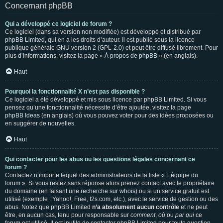
Concernant phpBB
Qui a développé ce logiciel de forum ?
Ce logiciel (dans sa version non modifiée) est développé et distribué par
phpBB Limited
, qui en a les droits d’auteur. Il est publié sous la licence
publique générale GNU version 2 (GPL-2.0) et peut être diffusé librement. Pour
plus d’informations, visitez la page «
À propos de phpBB
» (en anglais).
Haut
Pourquoi la fonctionnalité X n’est pas disponible ?
Ce logiciel a été développé et mis sous licence par phpBB Limited. Si vous
pensez qu’une fonctionnalité nécessite d’être ajoutée, visitez la page
phpBB Ideas
(en anglais) où vous pouvez voter pour des idées proposées ou
en suggérer de nouvelles.
Haut
Qui contacter pour les abus ou les questions légales concernant ce
forum ?
Contactez n’importe lequel des administrateurs de la liste « L’équipe du
forum ». Si vous restez sans réponse alors prenez contact avec le propriétaire
du domaine (en faisant une
recherche sur whois
) ou si un service gratuit est
utilisé (exemple : Yahoo!, Free, f2s.com, etc.), avec le service de gestion ou des
abus. Notez que phpBB Limited
n’a absolument aucun contrôle
et ne peut
être, en aucun cas, tenu pour responsable sur
comment
,
où
ou
par qui
ce