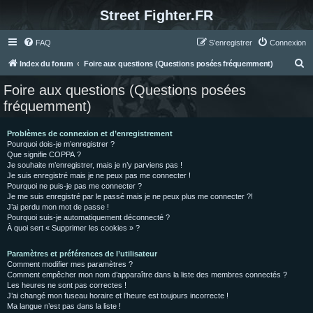
Street Fighter.FR
FAQ
S’enregistrer
Connexion
R
Index du forum
Foire aux questions (Questions posées fréquemment)
e
Foire aux questions (Questions posées
c
fréquemment)
h
e
Problèmes de connexion et d’enregistrement
Pourquoi dois-je m’enregistrer ?
r
Que signifie COPPA ?
c
Je souhaite m’enregistrer, mais je n’y parviens pas !
Je suis enregistré mais je ne peux pas me connecter !
h
Pourquoi ne puis-je pas me connecter ?
Je me suis enregistré par le passé mais je ne peux plus me connecter ?!
e
J’ai perdu mon mot de passe !
r
Pourquoi suis-je automatiquement déconnecté ?
À quoi sert « Supprimer les cookies » ?
Paramètres et préférences de l’utilisateur
Comment modifier mes paramètres ?
Comment empêcher mon nom d’apparaître dans la liste des membres connectés ?
Les heures ne sont pas correctes !
J’ai changé mon fuseau horaire et l’heure est toujours incorrecte !
Ma langue n’est pas dans la liste !