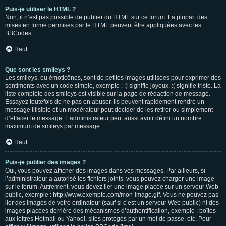
Puis-je utiliser le HTML ?
Non, il n’est pas possible de publier du HTML sur ce forum. La plupart des
mises en forme permises par le HTML peuvent être appliquées avec les
BBCodes.
Haut
Que sont les smileys ?
Les smileys, ou émoticônes, sont de petites images utilisées pour exprimer des
sentiments avec un code simple, exemple : :) signifie joyeux, :( signifie triste. La
liste complète des smileys est visible sur la page de rédaction de message.
Essayez toutefois de ne pas en abuser. Ils peuvent rapidement rendre un
message illisible et un modérateur peut décider de les retirer ou simplement
d’effacer le message. L’administrateur peut aussi avoir défini un nombre
maximum de smileys par message.
Haut
Puis-je publier des images ?
Oui, vous pouvez afficher des images dans vos messages. Par ailleurs, si
l’administrateur a autorisé les fichiers joints, vous pouvez charger une image
sur le forum. Autrement, vous devez lier une image placée sur un serveur Web
public, exemple : http://www.exemple.com/mon-image.gif. Vous ne pouvez pas
lier des images de votre ordinateur (sauf si c’est un serveur Web public) ni des
images placées derrière des mécanismes d’authentification, exemple : boîtes
aux lettres Hotmail ou Yahoo!, sites protégés par un mot de passe, etc. Pour