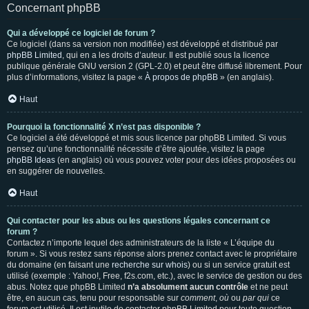
Concernant phpBB
Qui a développé ce logiciel de forum ?
Ce logiciel (dans sa version non modifiée) est développé et distribué par
phpBB Limited
, qui en a les droits d’auteur. Il est publié sous la licence
publique générale GNU version 2 (GPL-2.0) et peut être diffusé librement. Pour
plus d’informations, visitez la page «
À propos de phpBB
» (en anglais).
Haut
Pourquoi la fonctionnalité X n’est pas disponible ?
Ce logiciel a été développé et mis sous licence par phpBB Limited. Si vous
pensez qu’une fonctionnalité nécessite d’être ajoutée, visitez la page
phpBB Ideas
(en anglais) où vous pouvez voter pour des idées proposées ou
en suggérer de nouvelles.
Haut
Qui contacter pour les abus ou les questions légales concernant ce
forum ?
Contactez n’importe lequel des administrateurs de la liste « L’équipe du
forum ». Si vous restez sans réponse alors prenez contact avec le propriétaire
du domaine (en faisant une
recherche sur whois
) ou si un service gratuit est
utilisé (exemple : Yahoo!, Free, f2s.com, etc.), avec le service de gestion ou des
abus. Notez que phpBB Limited
n’a absolument aucun contrôle
et ne peut
être, en aucun cas, tenu pour responsable sur
comment
,
où
ou
par qui
ce