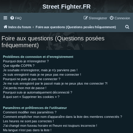
Street Fighter.FR
FAQ
S’enregistrer
Connexion
R
Index du forum
Foire aux questions (Questions posées fréquemment)
e
Foire aux questions (Questions posées
c
fréquemment)
h
e
Problèmes de connexion et d’enregistrement
Pourquoi dois-je m’enregistrer ?
r
Que signifie COPPA ?
c
Je souhaite m’enregistrer, mais je n’y parviens pas !
Je suis enregistré mais je ne peux pas me connecter !
h
Pourquoi ne puis-je pas me connecter ?
Je me suis enregistré par le passé mais je ne peux plus me connecter ?!
e
J’ai perdu mon mot de passe !
r
Pourquoi suis-je automatiquement déconnecté ?
À quoi sert « Supprimer les cookies » ?
Paramètres et préférences de l’utilisateur
Comment modifier mes paramètres ?
Comment empêcher mon nom d’apparaître dans la liste des membres connectés ?
Les heures ne sont pas correctes !
J’ai changé mon fuseau horaire et l’heure est toujours incorrecte !
Ma langue n’est pas dans la liste !