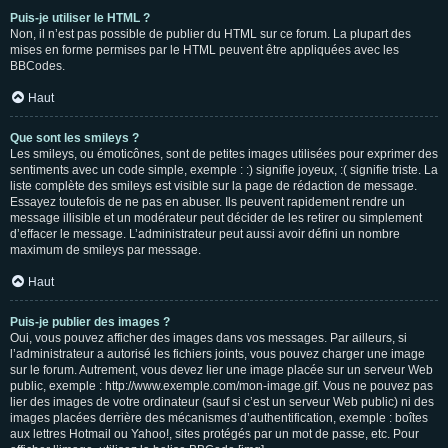
Puis-je utiliser le HTML ?
Non, il n’est pas possible de publier du HTML sur ce forum. La plupart des
mises en forme permises par le HTML peuvent être appliquées avec les
BBCodes.
Haut
Que sont les smileys ?
Les smileys, ou émoticônes, sont de petites images utilisées pour exprimer des
sentiments avec un code simple, exemple : :) signifie joyeux, :( signifie triste. La
liste complète des smileys est visible sur la page de rédaction de message.
Essayez toutefois de ne pas en abuser. Ils peuvent rapidement rendre un
message illisible et un modérateur peut décider de les retirer ou simplement
d’effacer le message. L’administrateur peut aussi avoir défini un nombre
maximum de smileys par message.
Haut
Puis-je publier des images ?
Oui, vous pouvez afficher des images dans vos messages. Par ailleurs, si
l’administrateur a autorisé les fichiers joints, vous pouvez charger une image
sur le forum. Autrement, vous devez lier une image placée sur un serveur Web
public, exemple : http://www.exemple.com/mon-image.gif. Vous ne pouvez pas
lier des images de votre ordinateur (sauf si c’est un serveur Web public) ni des
images placées derrière des mécanismes d’authentification, exemple : boîtes
aux lettres Hotmail ou Yahoo!, sites protégés par un mot de passe, etc. Pour