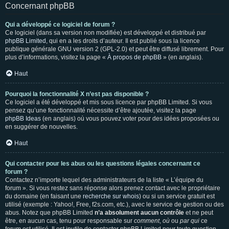
Concernant phpBB
Qui a développé ce logiciel de forum ?
Ce logiciel (dans sa version non modifiée) est développé et distribué par
phpBB Limited
, qui en a les droits d’auteur. Il est publié sous la licence
publique générale GNU version 2 (GPL-2.0) et peut être diffusé librement. Pour
plus d’informations, visitez la page «
À propos de phpBB
» (en anglais).
Haut
Pourquoi la fonctionnalité X n’est pas disponible ?
Ce logiciel a été développé et mis sous licence par phpBB Limited. Si vous
pensez qu’une fonctionnalité nécessite d’être ajoutée, visitez la page
phpBB Ideas
(en anglais) où vous pouvez voter pour des idées proposées ou
en suggérer de nouvelles.
Haut
Qui contacter pour les abus ou les questions légales concernant ce
forum ?
Contactez n’importe lequel des administrateurs de la liste « L’équipe du
forum ». Si vous restez sans réponse alors prenez contact avec le propriétaire
du domaine (en faisant une
recherche sur whois
) ou si un service gratuit est
utilisé (exemple : Yahoo!, Free, f2s.com, etc.), avec le service de gestion ou des
abus. Notez que phpBB Limited
n’a absolument aucun contrôle
et ne peut
être, en aucun cas, tenu pour responsable sur
comment
,
où
ou
par qui
ce