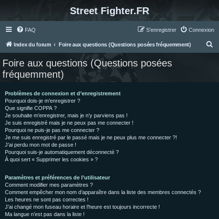
Street Fighter.FR
FAQ
S’enregistrer
Connexion
R
Index du forum
Foire aux questions (Questions posées fréquemment)
e
Foire aux questions (Questions posées
c
fréquemment)
h
e
Problèmes de connexion et d’enregistrement
Pourquoi dois-je m’enregistrer ?
r
Que signifie COPPA ?
c
Je souhaite m’enregistrer, mais je n’y parviens pas !
Je suis enregistré mais je ne peux pas me connecter !
h
Pourquoi ne puis-je pas me connecter ?
Je me suis enregistré par le passé mais je ne peux plus me connecter ?!
e
J’ai perdu mon mot de passe !
r
Pourquoi suis-je automatiquement déconnecté ?
À quoi sert « Supprimer les cookies » ?
Paramètres et préférences de l’utilisateur
Comment modifier mes paramètres ?
Comment empêcher mon nom d’apparaître dans la liste des membres connectés ?
Les heures ne sont pas correctes !
J’ai changé mon fuseau horaire et l’heure est toujours incorrecte !
Ma langue n’est pas dans la liste !