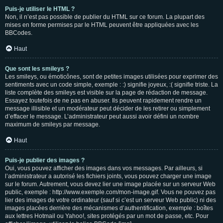
Puis-je utiliser le HTML ?
Non, il n’est pas possible de publier du HTML sur ce forum. La plupart des
mises en forme permises par le HTML peuvent être appliquées avec les
BBCodes.
Haut
Que sont les smileys ?
Les smileys, ou émoticônes, sont de petites images utilisées pour exprimer des
sentiments avec un code simple, exemple : :) signifie joyeux, :( signifie triste. La
liste complète des smileys est visible sur la page de rédaction de message.
Essayez toutefois de ne pas en abuser. Ils peuvent rapidement rendre un
message illisible et un modérateur peut décider de les retirer ou simplement
d’effacer le message. L’administrateur peut aussi avoir défini un nombre
maximum de smileys par message.
Haut
Puis-je publier des images ?
Oui, vous pouvez afficher des images dans vos messages. Par ailleurs, si
l’administrateur a autorisé les fichiers joints, vous pouvez charger une image
sur le forum. Autrement, vous devez lier une image placée sur un serveur Web
public, exemple : http://www.exemple.com/mon-image.gif. Vous ne pouvez pas
lier des images de votre ordinateur (sauf si c’est un serveur Web public) ni des
images placées derrière des mécanismes d’authentification, exemple : boîtes
aux lettres Hotmail ou Yahoo!, sites protégés par un mot de passe, etc. Pour