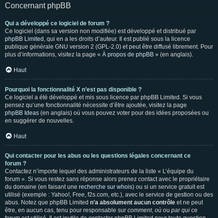
Concernant phpBB
Qui a développé ce logiciel de forum ?
Ce logiciel (dans sa version non modifiée) est développé et distribué par
phpBB Limited
, qui en a les droits d’auteur. Il est publié sous la licence
publique générale GNU version 2 (GPL-2.0) et peut être diffusé librement. Pour
plus d’informations, visitez la page «
À propos de phpBB
» (en anglais).
Haut
Pourquoi la fonctionnalité X n’est pas disponible ?
Ce logiciel a été développé et mis sous licence par phpBB Limited. Si vous
pensez qu’une fonctionnalité nécessite d’être ajoutée, visitez la page
phpBB Ideas
(en anglais) où vous pouvez voter pour des idées proposées ou
en suggérer de nouvelles.
Haut
Qui contacter pour les abus ou les questions légales concernant ce
forum ?
Contactez n’importe lequel des administrateurs de la liste « L’équipe du
forum ». Si vous restez sans réponse alors prenez contact avec le propriétaire
du domaine (en faisant une
recherche sur whois
) ou si un service gratuit est
utilisé (exemple : Yahoo!, Free, f2s.com, etc.), avec le service de gestion ou des
abus. Notez que phpBB Limited
n’a absolument aucun contrôle
et ne peut
être, en aucun cas, tenu pour responsable sur
comment
,
où
ou
par qui
ce