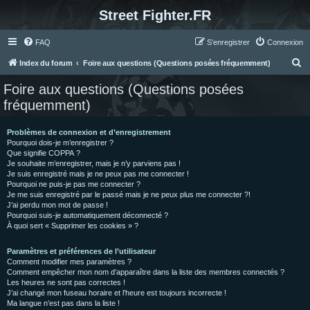
Street Fighter.FR
FAQ
S’enregistrer
Connexion
R
Index du forum
Foire aux questions (Questions posées fréquemment)
e
Foire aux questions (Questions posées
c
fréquemment)
h
e
Problèmes de connexion et d’enregistrement
Pourquoi dois-je m’enregistrer ?
r
Que signifie COPPA ?
c
Je souhaite m’enregistrer, mais je n’y parviens pas !
Je suis enregistré mais je ne peux pas me connecter !
h
Pourquoi ne puis-je pas me connecter ?
Je me suis enregistré par le passé mais je ne peux plus me connecter ?!
e
J’ai perdu mon mot de passe !
r
Pourquoi suis-je automatiquement déconnecté ?
À quoi sert « Supprimer les cookies » ?
Paramètres et préférences de l’utilisateur
Comment modifier mes paramètres ?
Comment empêcher mon nom d’apparaître dans la liste des membres connectés ?
Les heures ne sont pas correctes !
J’ai changé mon fuseau horaire et l’heure est toujours incorrecte !
Ma langue n’est pas dans la liste !