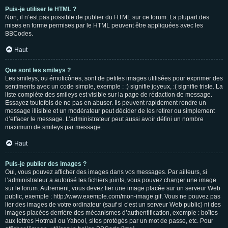
Puis-je utiliser le HTML ?
Non, il n’est pas possible de publier du HTML sur ce forum. La plupart des
mises en forme permises par le HTML peuvent être appliquées avec les
BBCodes.
Haut
Que sont les smileys ?
Les smileys, ou émoticônes, sont de petites images utilisées pour exprimer des
sentiments avec un code simple, exemple : :) signifie joyeux, :( signifie triste. La
liste complète des smileys est visible sur la page de rédaction de message.
Essayez toutefois de ne pas en abuser. Ils peuvent rapidement rendre un
message illisible et un modérateur peut décider de les retirer ou simplement
d’effacer le message. L’administrateur peut aussi avoir défini un nombre
maximum de smileys par message.
Haut
Puis-je publier des images ?
Oui, vous pouvez afficher des images dans vos messages. Par ailleurs, si
l’administrateur a autorisé les fichiers joints, vous pouvez charger une image
sur le forum. Autrement, vous devez lier une image placée sur un serveur Web
public, exemple : http://www.exemple.com/mon-image.gif. Vous ne pouvez pas
lier des images de votre ordinateur (sauf si c’est un serveur Web public) ni des
images placées derrière des mécanismes d’authentification, exemple : boîtes
aux lettres Hotmail ou Yahoo!, sites protégés par un mot de passe, etc. Pour