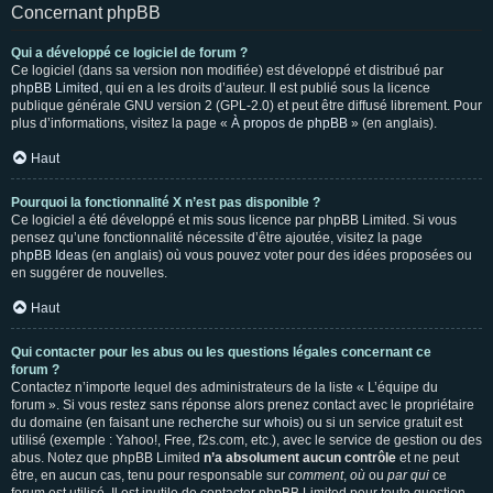
Concernant phpBB
Qui a développé ce logiciel de forum ?
Ce logiciel (dans sa version non modifiée) est développé et distribué par
phpBB Limited
, qui en a les droits d’auteur. Il est publié sous la licence
publique générale GNU version 2 (GPL-2.0) et peut être diffusé librement. Pour
plus d’informations, visitez la page «
À propos de phpBB
» (en anglais).
Haut
Pourquoi la fonctionnalité X n’est pas disponible ?
Ce logiciel a été développé et mis sous licence par phpBB Limited. Si vous
pensez qu’une fonctionnalité nécessite d’être ajoutée, visitez la page
phpBB Ideas
(en anglais) où vous pouvez voter pour des idées proposées ou
en suggérer de nouvelles.
Haut
Qui contacter pour les abus ou les questions légales concernant ce
forum ?
Contactez n’importe lequel des administrateurs de la liste « L’équipe du
forum ». Si vous restez sans réponse alors prenez contact avec le propriétaire
du domaine (en faisant une
recherche sur whois
) ou si un service gratuit est
utilisé (exemple : Yahoo!, Free, f2s.com, etc.), avec le service de gestion ou des
abus. Notez que phpBB Limited
n’a absolument aucun contrôle
et ne peut
être, en aucun cas, tenu pour responsable sur
comment
,
où
ou
par qui
ce