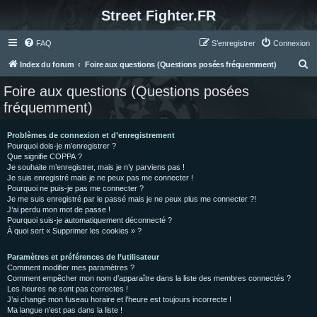
Street Fighter.FR
FAQ
S’enregistrer
Connexion
R
Index du forum
Foire aux questions (Questions posées fréquemment)
e
Foire aux questions (Questions posées
c
fréquemment)
h
e
Problèmes de connexion et d’enregistrement
Pourquoi dois-je m’enregistrer ?
r
Que signifie COPPA ?
c
Je souhaite m’enregistrer, mais je n’y parviens pas !
Je suis enregistré mais je ne peux pas me connecter !
h
Pourquoi ne puis-je pas me connecter ?
Je me suis enregistré par le passé mais je ne peux plus me connecter ?!
e
J’ai perdu mon mot de passe !
r
Pourquoi suis-je automatiquement déconnecté ?
À quoi sert « Supprimer les cookies » ?
Paramètres et préférences de l’utilisateur
Comment modifier mes paramètres ?
Comment empêcher mon nom d’apparaître dans la liste des membres connectés ?
Les heures ne sont pas correctes !
J’ai changé mon fuseau horaire et l’heure est toujours incorrecte !
Ma langue n’est pas dans la liste !