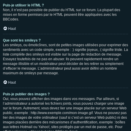
Puis-je utiliser le HTML ?
Non, il n’est pas possible de publier du HTML sur ce forum. La plupart des
mises en forme permises par le HTML peuvent être appliquées avec les
BBCodes.
Haut
Que sont les smileys ?
Les smileys, ou émoticônes, sont de petites images utilisées pour exprimer des
sentiments avec un code simple, exemple : :) signifie joyeux, :( signifie triste. La
liste complète des smileys est visible sur la page de rédaction de message.
Essayez toutefois de ne pas en abuser. Ils peuvent rapidement rendre un
message illisible et un modérateur peut décider de les retirer ou simplement
d’effacer le message. L’administrateur peut aussi avoir défini un nombre
maximum de smileys par message.
Haut
Puis-je publier des images ?
Oui, vous pouvez afficher des images dans vos messages. Par ailleurs, si
l’administrateur a autorisé les fichiers joints, vous pouvez charger une image
sur le forum. Autrement, vous devez lier une image placée sur un serveur Web
public, exemple : http://www.exemple.com/mon-image.gif. Vous ne pouvez pas
lier des images de votre ordinateur (sauf si c’est un serveur Web public) ni des
images placées derrière des mécanismes d’authentification, exemple : boîtes
aux lettres Hotmail ou Yahoo!, sites protégés par un mot de passe, etc. Pour