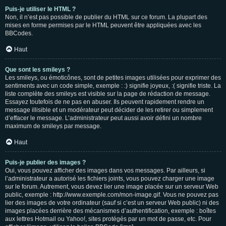
Puis-je utiliser le HTML ?
Non, il n’est pas possible de publier du HTML sur ce forum. La plupart des
mises en forme permises par le HTML peuvent être appliquées avec les
BBCodes.
Haut
Que sont les smileys ?
Les smileys, ou émoticônes, sont de petites images utilisées pour exprimer des
sentiments avec un code simple, exemple : :) signifie joyeux, :( signifie triste. La
liste complète des smileys est visible sur la page de rédaction de message.
Essayez toutefois de ne pas en abuser. Ils peuvent rapidement rendre un
message illisible et un modérateur peut décider de les retirer ou simplement
d’effacer le message. L’administrateur peut aussi avoir défini un nombre
maximum de smileys par message.
Haut
Puis-je publier des images ?
Oui, vous pouvez afficher des images dans vos messages. Par ailleurs, si
l’administrateur a autorisé les fichiers joints, vous pouvez charger une image
sur le forum. Autrement, vous devez lier une image placée sur un serveur Web
public, exemple : http://www.exemple.com/mon-image.gif. Vous ne pouvez pas
lier des images de votre ordinateur (sauf si c’est un serveur Web public) ni des
images placées derrière des mécanismes d’authentification, exemple : boîtes
aux lettres Hotmail ou Yahoo!, sites protégés par un mot de passe, etc. Pour