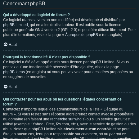
Concernant phpBB
Qui a développé ce logiciel de forum ?
Ce logiciel (dans sa version non modifiée) est développé et distribué par
phpBB Limited
, qui en a les droits d’auteur. Il est publié sous la licence
publique générale GNU version 2 (GPL-2.0) et peut être diffusé librement. Pour
plus d’informations, visitez la page «
À propos de phpBB
» (en anglais).
Haut
Pourquoi la fonctionnalité X n’est pas disponible ?
Ce logiciel a été développé et mis sous licence par phpBB Limited. Si vous
pensez qu’une fonctionnalité nécessite d’être ajoutée, visitez la page
phpBB Ideas
(en anglais) où vous pouvez voter pour des idées proposées ou
en suggérer de nouvelles.
Haut
Qui contacter pour les abus ou les questions légales concernant ce
forum ?
Contactez n’importe lequel des administrateurs de la liste « L’équipe du
forum ». Si vous restez sans réponse alors prenez contact avec le propriétaire
du domaine (en faisant une
recherche sur whois
) ou si un service gratuit est
utilisé (exemple : Yahoo!, Free, f2s.com, etc.), avec le service de gestion ou des
abus. Notez que phpBB Limited
n’a absolument aucun contrôle
et ne peut
être, en aucun cas, tenu pour responsable sur
comment
,
où
ou
par qui
ce