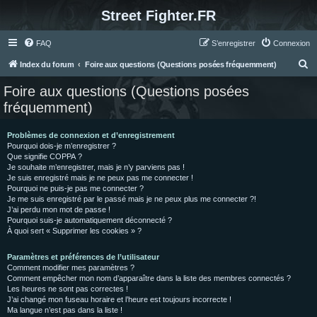
Street Fighter.FR
FAQ
S’enregistrer
Connexion
R
Index du forum
Foire aux questions (Questions posées fréquemment)
e
Foire aux questions (Questions posées
c
fréquemment)
h
e
Problèmes de connexion et d’enregistrement
Pourquoi dois-je m’enregistrer ?
r
Que signifie COPPA ?
c
Je souhaite m’enregistrer, mais je n’y parviens pas !
Je suis enregistré mais je ne peux pas me connecter !
h
Pourquoi ne puis-je pas me connecter ?
Je me suis enregistré par le passé mais je ne peux plus me connecter ?!
e
J’ai perdu mon mot de passe !
r
Pourquoi suis-je automatiquement déconnecté ?
À quoi sert « Supprimer les cookies » ?
Paramètres et préférences de l’utilisateur
Comment modifier mes paramètres ?
Comment empêcher mon nom d’apparaître dans la liste des membres connectés ?
Les heures ne sont pas correctes !
J’ai changé mon fuseau horaire et l’heure est toujours incorrecte !
Ma langue n’est pas dans la liste !