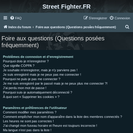
Street Fighter.FR
FAQ
S’enregistrer
Connexion
R
Index du forum
Foire aux questions (Questions posées fréquemment)
e
Foire aux questions (Questions posées
c
fréquemment)
h
e
Problèmes de connexion et d’enregistrement
Pourquoi dois-je m’enregistrer ?
r
Que signifie COPPA ?
c
Je souhaite m’enregistrer, mais je n’y parviens pas !
Je suis enregistré mais je ne peux pas me connecter !
h
Pourquoi ne puis-je pas me connecter ?
Je me suis enregistré par le passé mais je ne peux plus me connecter ?!
e
J’ai perdu mon mot de passe !
r
Pourquoi suis-je automatiquement déconnecté ?
À quoi sert « Supprimer les cookies » ?
Paramètres et préférences de l’utilisateur
Comment modifier mes paramètres ?
Comment empêcher mon nom d’apparaître dans la liste des membres connectés ?
Les heures ne sont pas correctes !
J’ai changé mon fuseau horaire et l’heure est toujours incorrecte !
Ma langue n’est pas dans la liste !