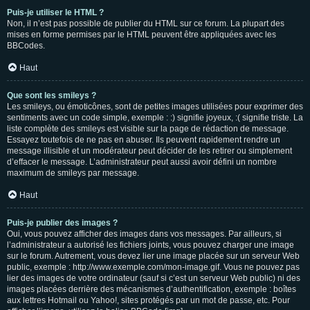
Puis-je utiliser le HTML ?
Non, il n’est pas possible de publier du HTML sur ce forum. La plupart des
mises en forme permises par le HTML peuvent être appliquées avec les
BBCodes.
Haut
Que sont les smileys ?
Les smileys, ou émoticônes, sont de petites images utilisées pour exprimer des
sentiments avec un code simple, exemple : :) signifie joyeux, :( signifie triste. La
liste complète des smileys est visible sur la page de rédaction de message.
Essayez toutefois de ne pas en abuser. Ils peuvent rapidement rendre un
message illisible et un modérateur peut décider de les retirer ou simplement
d’effacer le message. L’administrateur peut aussi avoir défini un nombre
maximum de smileys par message.
Haut
Puis-je publier des images ?
Oui, vous pouvez afficher des images dans vos messages. Par ailleurs, si
l’administrateur a autorisé les fichiers joints, vous pouvez charger une image
sur le forum. Autrement, vous devez lier une image placée sur un serveur Web
public, exemple : http://www.exemple.com/mon-image.gif. Vous ne pouvez pas
lier des images de votre ordinateur (sauf si c’est un serveur Web public) ni des
images placées derrière des mécanismes d’authentification, exemple : boîtes
aux lettres Hotmail ou Yahoo!, sites protégés par un mot de passe, etc. Pour