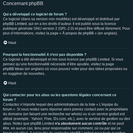
Concernant phpBB
Qui a développé ce logiciel de forum ?
Ce logiciel (dans sa version non modifiée) est développé et distribué par
phpBB Limited
, qui en a les droits d’auteur. Il est publié sous la licence
publique générale GNU version 2 (GPL-2.0) et peut être diffusé librement. Pour
plus d’informations, visitez la page «
À propos de phpBB
» (en anglais).
Haut
Pourquoi la fonctionnalité X n’est pas disponible ?
Ce logiciel a été développé et mis sous licence par phpBB Limited. Si vous
pensez qu’une fonctionnalité nécessite d’être ajoutée, visitez la page
phpBB Ideas
(en anglais) où vous pouvez voter pour des idées proposées ou
en suggérer de nouvelles.
Haut
Qui contacter pour les abus ou les questions légales concernant ce
forum ?
Contactez n’importe lequel des administrateurs de la liste « L’équipe du
forum ». Si vous restez sans réponse alors prenez contact avec le propriétaire
du domaine (en faisant une
recherche sur whois
) ou si un service gratuit est
utilisé (exemple : Yahoo!, Free, f2s.com, etc.), avec le service de gestion ou des
abus. Notez que phpBB Limited
n’a absolument aucun contrôle
et ne peut
être, en aucun cas, tenu pour responsable sur
comment
,
où
ou
par qui
ce