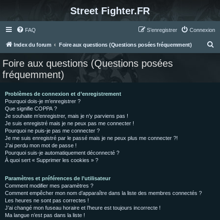
Street Fighter.FR
FAQ
S’enregistrer
Connexion
R
Index du forum
Foire aux questions (Questions posées fréquemment)
e
Foire aux questions (Questions posées
c
fréquemment)
h
e
Problèmes de connexion et d’enregistrement
Pourquoi dois-je m’enregistrer ?
r
Que signifie COPPA ?
c
Je souhaite m’enregistrer, mais je n’y parviens pas !
Je suis enregistré mais je ne peux pas me connecter !
h
Pourquoi ne puis-je pas me connecter ?
Je me suis enregistré par le passé mais je ne peux plus me connecter ?!
e
J’ai perdu mon mot de passe !
r
Pourquoi suis-je automatiquement déconnecté ?
À quoi sert « Supprimer les cookies » ?
Paramètres et préférences de l’utilisateur
Comment modifier mes paramètres ?
Comment empêcher mon nom d’apparaître dans la liste des membres connectés ?
Les heures ne sont pas correctes !
J’ai changé mon fuseau horaire et l’heure est toujours incorrecte !
Ma langue n’est pas dans la liste !