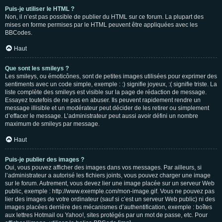
Puis-je utiliser le HTML ?
Non, il n’est pas possible de publier du HTML sur ce forum. La plupart des
mises en forme permises par le HTML peuvent être appliquées avec les
BBCodes.
Haut
Que sont les smileys ?
Les smileys, ou émoticônes, sont de petites images utilisées pour exprimer des
sentiments avec un code simple, exemple : :) signifie joyeux, :( signifie triste. La
liste complète des smileys est visible sur la page de rédaction de message.
Essayez toutefois de ne pas en abuser. Ils peuvent rapidement rendre un
message illisible et un modérateur peut décider de les retirer ou simplement
d’effacer le message. L’administrateur peut aussi avoir défini un nombre
maximum de smileys par message.
Haut
Puis-je publier des images ?
Oui, vous pouvez afficher des images dans vos messages. Par ailleurs, si
l’administrateur a autorisé les fichiers joints, vous pouvez charger une image
sur le forum. Autrement, vous devez lier une image placée sur un serveur Web
public, exemple : http://www.exemple.com/mon-image.gif. Vous ne pouvez pas
lier des images de votre ordinateur (sauf si c’est un serveur Web public) ni des
images placées derrière des mécanismes d’authentification, exemple : boîtes
aux lettres Hotmail ou Yahoo!, sites protégés par un mot de passe, etc. Pour