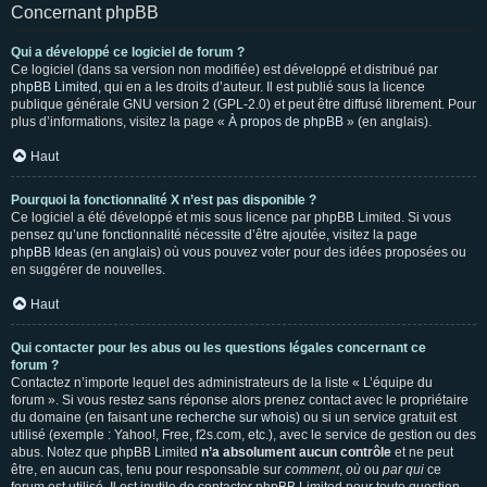
Concernant phpBB
Qui a développé ce logiciel de forum ?
Ce logiciel (dans sa version non modifiée) est développé et distribué par
phpBB Limited
, qui en a les droits d’auteur. Il est publié sous la licence
publique générale GNU version 2 (GPL-2.0) et peut être diffusé librement. Pour
plus d’informations, visitez la page «
À propos de phpBB
» (en anglais).
Haut
Pourquoi la fonctionnalité X n’est pas disponible ?
Ce logiciel a été développé et mis sous licence par phpBB Limited. Si vous
pensez qu’une fonctionnalité nécessite d’être ajoutée, visitez la page
phpBB Ideas
(en anglais) où vous pouvez voter pour des idées proposées ou
en suggérer de nouvelles.
Haut
Qui contacter pour les abus ou les questions légales concernant ce
forum ?
Contactez n’importe lequel des administrateurs de la liste « L’équipe du
forum ». Si vous restez sans réponse alors prenez contact avec le propriétaire
du domaine (en faisant une
recherche sur whois
) ou si un service gratuit est
utilisé (exemple : Yahoo!, Free, f2s.com, etc.), avec le service de gestion ou des
abus. Notez que phpBB Limited
n’a absolument aucun contrôle
et ne peut
être, en aucun cas, tenu pour responsable sur
comment
,
où
ou
par qui
ce