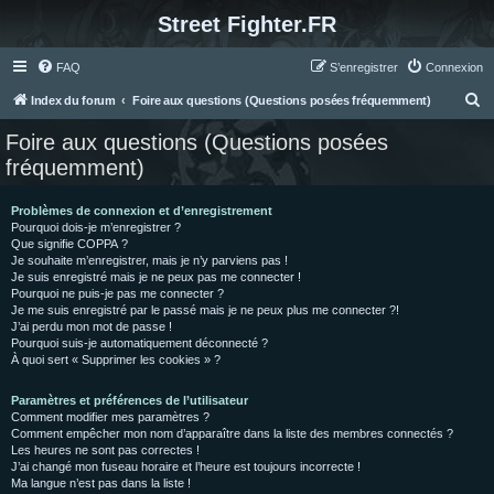
Street Fighter.FR
FAQ
S’enregistrer
Connexion
R
Index du forum
Foire aux questions (Questions posées fréquemment)
e
Foire aux questions (Questions posées
c
fréquemment)
h
e
Problèmes de connexion et d’enregistrement
Pourquoi dois-je m’enregistrer ?
r
Que signifie COPPA ?
c
Je souhaite m’enregistrer, mais je n’y parviens pas !
Je suis enregistré mais je ne peux pas me connecter !
h
Pourquoi ne puis-je pas me connecter ?
Je me suis enregistré par le passé mais je ne peux plus me connecter ?!
e
J’ai perdu mon mot de passe !
r
Pourquoi suis-je automatiquement déconnecté ?
À quoi sert « Supprimer les cookies » ?
Paramètres et préférences de l’utilisateur
Comment modifier mes paramètres ?
Comment empêcher mon nom d’apparaître dans la liste des membres connectés ?
Les heures ne sont pas correctes !
J’ai changé mon fuseau horaire et l’heure est toujours incorrecte !
Ma langue n’est pas dans la liste !