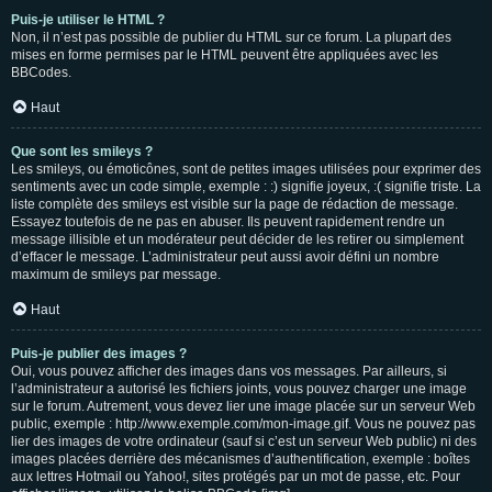
Puis-je utiliser le HTML ?
Non, il n’est pas possible de publier du HTML sur ce forum. La plupart des
mises en forme permises par le HTML peuvent être appliquées avec les
BBCodes.
Haut
Que sont les smileys ?
Les smileys, ou émoticônes, sont de petites images utilisées pour exprimer des
sentiments avec un code simple, exemple : :) signifie joyeux, :( signifie triste. La
liste complète des smileys est visible sur la page de rédaction de message.
Essayez toutefois de ne pas en abuser. Ils peuvent rapidement rendre un
message illisible et un modérateur peut décider de les retirer ou simplement
d’effacer le message. L’administrateur peut aussi avoir défini un nombre
maximum de smileys par message.
Haut
Puis-je publier des images ?
Oui, vous pouvez afficher des images dans vos messages. Par ailleurs, si
l’administrateur a autorisé les fichiers joints, vous pouvez charger une image
sur le forum. Autrement, vous devez lier une image placée sur un serveur Web
public, exemple : http://www.exemple.com/mon-image.gif. Vous ne pouvez pas
lier des images de votre ordinateur (sauf si c’est un serveur Web public) ni des
images placées derrière des mécanismes d’authentification, exemple : boîtes
aux lettres Hotmail ou Yahoo!, sites protégés par un mot de passe, etc. Pour