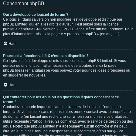
Concernant phpBB
Qui a développé ce logiciel de forum ?
Ce logiciel (dans sa version non modifiée) est développé et distribué par
phpBB Limited
, qui en a les droits d’auteur. Il est publié sous la licence
publique générale GNU version 2 (GPL-2.0) et peut être diffusé librement. Pour
plus d’informations, visitez la page «
À propos de phpBB
» (en anglais).
Haut
Pourquoi la fonctionnalité X n’est pas disponible ?
Ce logiciel a été développé et mis sous licence par phpBB Limited. Si vous
pensez qu’une fonctionnalité nécessite d’être ajoutée, visitez la page
phpBB Ideas
(en anglais) où vous pouvez voter pour des idées proposées ou
en suggérer de nouvelles.
Haut
Qui contacter pour les abus ou les questions légales concernant ce
forum ?
Contactez n’importe lequel des administrateurs de la liste « L’équipe du
forum ». Si vous restez sans réponse alors prenez contact avec le propriétaire
du domaine (en faisant une
recherche sur whois
) ou si un service gratuit est
utilisé (exemple : Yahoo!, Free, f2s.com, etc.), avec le service de gestion ou des
abus. Notez que phpBB Limited
n’a absolument aucun contrôle
et ne peut
être, en aucun cas, tenu pour responsable sur
comment
,
où
ou
par qui
ce