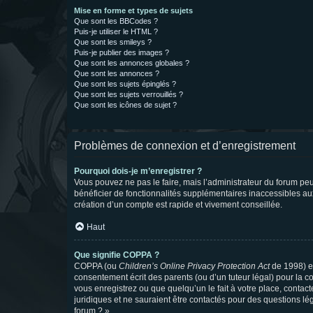
Mise en forme et types de sujets
Que sont les BBCodes ?
Puis-je utiliser le HTML ?
Que sont les smileys ?
Puis-je publier des images ?
Que sont les annonces globales ?
Que sont les annonces ?
Que sont les sujets épinglés ?
Que sont les sujets verrouillés ?
Que sont les icônes de sujet ?
Problèmes de connexion et d’enregistrement
Pourquoi dois-je m’enregistrer ?
Vous pouvez ne pas le faire, mais l’administrateur du forum peu
bénéficier de fonctionnalités supplémentaires inaccessibles au
création d’un compte est rapide et vivement conseillée.
Haut
Que signifie COPPA ?
COPPA (ou
Children’s Online Privacy Protection Act
de 1998) es
consentement écrit des parents (ou d’un tuteur légal) pour la c
vous enregistrez ou que quelqu’un le fait à votre place, contac
juridiques et ne sauraient être contactés pour des questions lé
forum ? ».