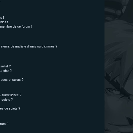
?
s !
bles !
n membre de ce forum !
ateurs de ma liste d’amis ou d’ignorés ?
sultat ?
anche ?!
ages et sujets ?
a surveillance ?
 sujets ?
es de sujets ?
orum ?