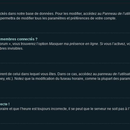
ockés dans notre base de données. Pour les modifier, accédez au
Panneau de l’util
 permettra de modifier tous les paramètres et préférences de votre compte.
s membres connectés ?
forum », vous trouverez l’option
Masquer ma présence en ligne
. Si vous l’activez, 
es invisibles.
ifférent de celui dans lequel vous êtes. Dans ce cas, accédez au
panneau de l’utilisa
ney, etc.). Notez que la modification du fuseau horaire, comme la plupart des para
ecte !
aire et que l’heure est toujours incorrecte, il se peut que le serveur ne soit pas à