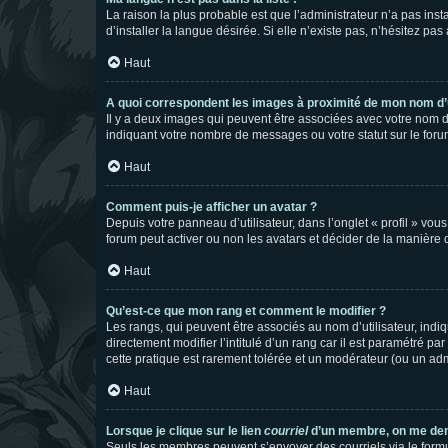
La raison la plus probable est que l’administrateur n’a pas i
d’installer la langue désirée. Si elle n’existe pas, n’hésitez pa
Haut
A quoi correspondent les images à proximité de mon nom d’u
Il y a deux images qui peuvent être associées avec votre nom d’
indiquant votre nombre de messages ou votre statut sur le fo
Haut
Comment puis-je afficher un avatar ?
Depuis votre panneau d’utilisateur, dans l’onglet « profil » vou
forum peut activer ou non les avatars et décider de la manière d
Haut
Qu’est-ce que mon rang et comment le modifier ?
Les rangs, qui peuvent être associés au nom d’utilisateur, ind
directement modifier l’intitulé d’un rang car il est paramétré p
cette pratique est rarement tolérée et un modérateur (ou un ad
Haut
Lorsque je clique sur le lien
courriel
d’un membre, on me de
Seuls les membres peuvent s’envoyer des courriels via le formulai