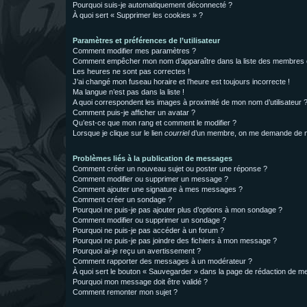
Pourquoi suis-je automatiquement déconnecté ?
À quoi sert « Supprimer les cookies » ?
Paramètres et préférences de l’utilisateur
Comment modifier mes paramètres ?
Comment empêcher mon nom d’apparaître dans la liste des membres
Les heures ne sont pas correctes !
J’ai changé mon fuseau horaire et l’heure est toujours incorrecte !
Ma langue n’est pas dans la liste !
A quoi correspondent les images à proximité de mon nom d’utilisateur 
Comment puis-je afficher un avatar ?
Qu’est-ce que mon rang et comment le modifier ?
Lorsque je clique sur le lien
courriel
d’un membre, on me demande de m
Problèmes liés à la publication de messages
Comment créer un nouveau sujet ou poster une réponse ?
Comment modifier ou supprimer un message ?
Comment ajouter une signature à mes messages ?
Comment créer un sondage ?
Pourquoi ne puis-je pas ajouter plus d’options à mon sondage ?
Comment modifier ou supprimer un sondage ?
Pourquoi ne puis-je pas accéder à un forum ?
Pourquoi ne puis-je pas joindre des fichiers à mon message ?
Pourquoi ai-je reçu un avertissement ?
Comment rapporter des messages à un modérateur ?
À quoi sert le bouton « Sauvegarder » dans la page de rédaction de 
Pourquoi mon message doit être validé ?
Comment remonter mon sujet ?