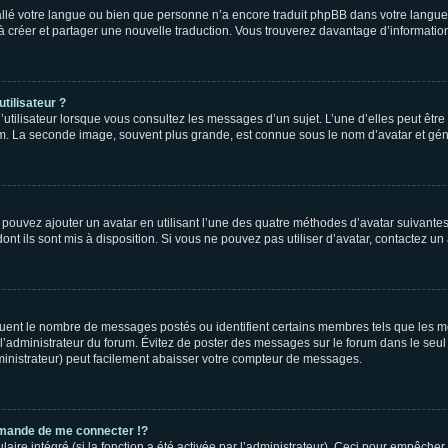
nstallé votre langue ou bien que personne n’a encore traduit phpBB dans votre lang
s à créer et partager une nouvelle traduction. Vous trouverez davantage d’information
tilisateur ?
utilisateur lorsque vous consultez les messages d’un sujet. L’une d’elles peut êtr
rum. La seconde image, souvent plus grande, est connue sous le nom d’avatar et 
s pouvez ajouter un avatar en utilisant l’une des quatre méthodes d’avatar suivantes 
ont ils sont mis à disposition. Si vous ne pouvez pas utiliser d’avatar, contactez un
iquent le nombre de messages postés ou identifient certains membres tels que les 
ar l’administrateur du forum. Évitez de poster des messages sur le forum dans le seu
ministrateur) peut facilement abaisser votre compteur de messages.
mande de me connecter !?
re intégré (si la fonction a été activée par l’administrateur). Ceci pour empêcher l’u