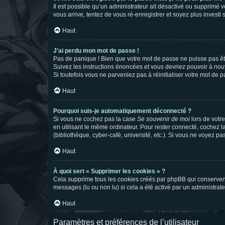
Il est possible qu’un administrateur ait désactivé ou supprimé 
vous arrive, tentez de vous ré-enregistrer et soyez plus investi s
Haut
J’ai perdu mon mot de passe !
Pas de panique ! Bien que votre mot de passe ne puisse pas être
Suivez les instructions énoncées et vous devriez pouvoir à no
Si toutefois vous ne parveniez pas à réinitialiser votre mot de 
Haut
Pourquoi suis-je automatiquement déconnecté ?
Si vous ne cochez pas la case
Se souvenir de moi
lors de votr
en utilisant le même ordinateur. Pour rester connecté, cochez 
(bibliothèque, cyber-café, université, etc.). Si vous ne voyez pa
Haut
À quoi sert « Supprimer les cookies » ?
Cela supprime tous les cookies créés par phpBB qui conservent v
messages (lu ou non lu) si cela a été activé par un administra
Haut
Paramètres et préférences de l’utilisateur