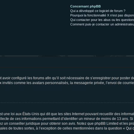
Concernant phpBB
Qui a développé ce logiciel de forum ?
Pourquoi la fonctionnalité X n’est pas dispon
Qui contacter pour les abus ou les questio
Comment puis-je contacter un administrateu
t avoir configuré les forums afin qu’il soit nécessaire de s’enregistrer pour poster
x invités comme les avatars personnalisés, la messagerie privée, l’envoi de courri
t une loi aux États-Unis qui dit que les sites Internet pouvant recueillir des infor
ollecte de ces informations permettant d’identifier un mineur de moins de 13 ans. S
tez un conseiller juridique pour obtenir son avis. Notez que phpBB Limited et les pr
gales de toutes sortes, à l’exception de celles mentionnées dans la question « Qui