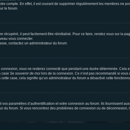
votre compte. En effet, il est courant de supprimer régulièrement les membres ne pos
ur le forum.
 récupéré, il peut facilement être réinitialisé. Pour ce faire, rendez vous sur la p
uveau vous connecter.
passe, contactez un administrateur du forum.
e connexion, vous ne resterez connecté que pendant une durée déterminée. Cela em
la case
Se souvenir de moi
lors de la connexion. Ce n’est pas recommandé si vous u
s cette case, cela signifie qu’un administrateur du forum a désactivé cette fonctionna
os paramètres d’authentification et votre connexion au forum. Ils fournissent aussi
teur du forum. Si vous rencontrez des problèmes de connexion ou de déconnexion, l