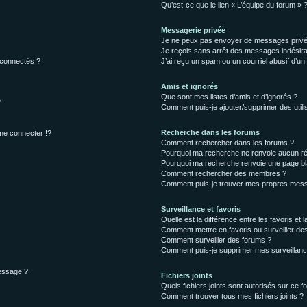
Qu’est-ce que le lien « L’équipe du forum » 
Messagerie privée
Je ne peux pas envoyer de messages privé
Je reçois sans arrêt des messages indésira
 connectés ?
J’ai reçu un spam ou un courriel abusif d’u
Amis et ignorés
Que sont mes listes d’amis et d’ignorés ?
?
Comment puis-je ajouter/supprimer des utilis
Recherche dans les forums
e connecter !?
Comment rechercher dans les forums ?
Pourquoi ma recherche ne renvoie aucun ré
Pourquoi ma recherche renvoie une page bl
Comment rechercher des membres ?
Comment puis-je trouver mes propres mess
Surveillance et favoris
Quelle est la différence entre les favoris et l
Comment mettre en favoris ou surveiller des
Comment surveiller des forums ?
Comment puis-je supprimer mes surveillanc
message ?
Fichiers joints
Quels fichiers joints sont autorisés sur ce f
Comment trouver tous mes fichiers joints ?