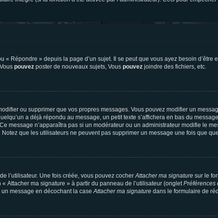
 « Répondre » depuis la page d’un sujet. Il se peut que vous ayez besoin d’être e
: Vous
pouvez
poster de nouveaux sujets, Vous
pouvez
joindre des fichiers, etc.
modifier ou supprimer que vos propres messages. Vous pouvez modifier un message
lqu’un a déjà répondu au message, un petit texte s’affichera en bas du message ind
n. Ce message n’apparaîtra pas si un modérateur ou un administrateur modifie le mes
ive. Notez que les utilisateurs ne peuvent pas supprimer un message une fois que qu
e l’utilisateur. Une fois créée, vous pouvez cocher
Attacher ma signature
sur le fo
 « Attacher ma signature » à partir du panneau de l’utilisateur (onglet
Préférences 
 à un message en décochant la case
Attacher ma signature
dans le formulaire de ré