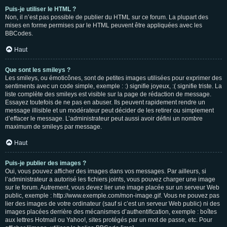
Puis-je utiliser le HTML ?
Non, il n’est pas possible de publier du HTML sur ce forum. La plupart des
mises en forme permises par le HTML peuvent être appliquées avec les
BBCodes.
Haut
Que sont les smileys ?
Les smileys, ou émoticônes, sont de petites images utilisées pour exprimer des
sentiments avec un code simple, exemple : :) signifie joyeux, :( signifie triste. La
liste complète des smileys est visible sur la page de rédaction de message.
Essayez toutefois de ne pas en abuser. Ils peuvent rapidement rendre un
message illisible et un modérateur peut décider de les retirer ou simplement
d’effacer le message. L’administrateur peut aussi avoir défini un nombre
maximum de smileys par message.
Haut
Puis-je publier des images ?
Oui, vous pouvez afficher des images dans vos messages. Par ailleurs, si
l’administrateur a autorisé les fichiers joints, vous pouvez charger une image
sur le forum. Autrement, vous devez lier une image placée sur un serveur Web
public, exemple : http://www.exemple.com/mon-image.gif. Vous ne pouvez pas
lier des images de votre ordinateur (sauf si c’est un serveur Web public) ni des
images placées derrière des mécanismes d’authentification, exemple : boîtes
aux lettres Hotmail ou Yahoo!, sites protégés par un mot de passe, etc. Pour