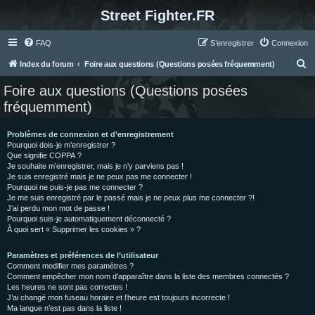
Street Fighter.FR
FAQ
S’enregistrer
Connexion
R
Index du forum
Foire aux questions (Questions posées fréquemment)
e
Foire aux questions (Questions posées
c
fréquemment)
h
e
Problèmes de connexion et d’enregistrement
Pourquoi dois-je m’enregistrer ?
r
Que signifie COPPA ?
c
Je souhaite m’enregistrer, mais je n’y parviens pas !
Je suis enregistré mais je ne peux pas me connecter !
h
Pourquoi ne puis-je pas me connecter ?
Je me suis enregistré par le passé mais je ne peux plus me connecter ?!
e
J’ai perdu mon mot de passe !
r
Pourquoi suis-je automatiquement déconnecté ?
À quoi sert « Supprimer les cookies » ?
Paramètres et préférences de l’utilisateur
Comment modifier mes paramètres ?
Comment empêcher mon nom d’apparaître dans la liste des membres connectés ?
Les heures ne sont pas correctes !
J’ai changé mon fuseau horaire et l’heure est toujours incorrecte !
Ma langue n’est pas dans la liste !