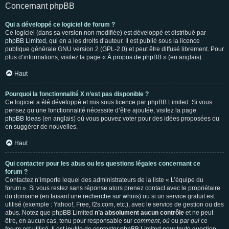
Concernant phpBB
Qui a développé ce logiciel de forum ?
Ce logiciel (dans sa version non modifiée) est développé et distribué par
phpBB Limited
, qui en a les droits d’auteur. Il est publié sous la licence
publique générale GNU version 2 (GPL-2.0) et peut être diffusé librement. Pour
plus d’informations, visitez la page «
À propos de phpBB
» (en anglais).
Haut
Pourquoi la fonctionnalité X n’est pas disponible ?
Ce logiciel a été développé et mis sous licence par phpBB Limited. Si vous
pensez qu’une fonctionnalité nécessite d’être ajoutée, visitez la page
phpBB Ideas
(en anglais) où vous pouvez voter pour des idées proposées ou
en suggérer de nouvelles.
Haut
Qui contacter pour les abus ou les questions légales concernant ce
forum ?
Contactez n’importe lequel des administrateurs de la liste « L’équipe du
forum ». Si vous restez sans réponse alors prenez contact avec le propriétaire
du domaine (en faisant une
recherche sur whois
) ou si un service gratuit est
utilisé (exemple : Yahoo!, Free, f2s.com, etc.), avec le service de gestion ou des
abus. Notez que phpBB Limited
n’a absolument aucun contrôle
et ne peut
être, en aucun cas, tenu pour responsable sur
comment
,
où
ou
par qui
ce