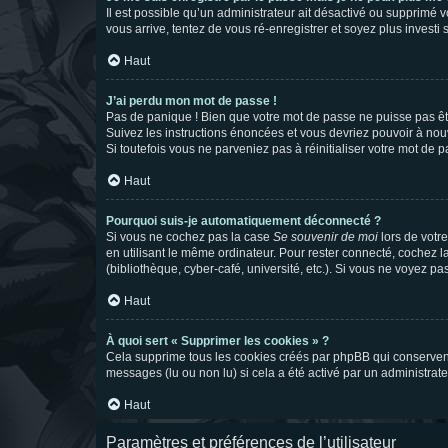
Il est possible qu’un administrateur ait désactivé ou supprimé 
vous arrive, tentez de vous ré-enregistrer et soyez plus investi s
Haut
J’ai perdu mon mot de passe !
Pas de panique ! Bien que votre mot de passe ne puisse pas être
Suivez les instructions énoncées et vous devriez pouvoir à no
Si toutefois vous ne parveniez pas à réinitialiser votre mot de 
Haut
Pourquoi suis-je automatiquement déconnecté ?
Si vous ne cochez pas la case
Se souvenir de moi
lors de votr
en utilisant le même ordinateur. Pour rester connecté, cochez 
(bibliothèque, cyber-café, université, etc.). Si vous ne voyez pa
Haut
À quoi sert « Supprimer les cookies » ?
Cela supprime tous les cookies créés par phpBB qui conservent v
messages (lu ou non lu) si cela a été activé par un administra
Haut
Paramètres et préférences de l’utilisateur