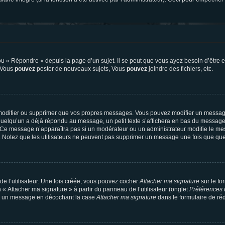
 « Répondre » depuis la page d’un sujet. Il se peut que vous ayez besoin d’être e
: Vous
pouvez
poster de nouveaux sujets, Vous
pouvez
joindre des fichiers, etc.
modifier ou supprimer que vos propres messages. Vous pouvez modifier un message
lqu’un a déjà répondu au message, un petit texte s’affichera en bas du message ind
n. Ce message n’apparaîtra pas si un modérateur ou un administrateur modifie le mes
ive. Notez que les utilisateurs ne peuvent pas supprimer un message une fois que qu
e l’utilisateur. Une fois créée, vous pouvez cocher
Attacher ma signature
sur le fo
 « Attacher ma signature » à partir du panneau de l’utilisateur (onglet
Préférences 
 à un message en décochant la case
Attacher ma signature
dans le formulaire de ré