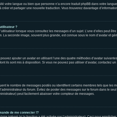
nstallé votre langue ou bien que personne n’a encore traduit phpBB dans votre lang
s à créer et partager une nouvelle traduction. Vous trouverez davantage d’information
tilisateur ?
utilisateur lorsque vous consultez les messages d’un sujet. L’une d’elles peut êtr
rum. La seconde image, souvent plus grande, est connue sous le nom d’avatar et 
s pouvez ajouter un avatar en utilisant l’une des quatre méthodes d’avatar suivantes 
ont ils sont mis à disposition. Si vous ne pouvez pas utiliser d’avatar, contactez un
iquent le nombre de messages postés ou identifient certains membres tels que les 
ar l’administrateur du forum. Évitez de poster des messages sur le forum dans le seu
ministrateur) peut facilement abaisser votre compteur de messages.
mande de me connecter !?
re intégré (si la fonction a été activée par l’administrateur). Ceci pour empêcher l’u