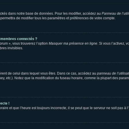
ockés dans notre base de données. Pour les modifier, accédez au
Panneau de l’util
 permettra de modifier tous les paramètres et préférences de votre compte.
s membres connectés ?
forum », vous trouverez l’option
Masquer ma présence en ligne
. Si vous l’activez, 
es invisibles.
ifférent de celui dans lequel vous êtes. Dans ce cas, accédez au
panneau de l’utilisa
ney, etc.). Notez que la modification du fuseau horaire, comme la plupart des para
ecte !
aire et que l’heure est toujours incorrecte, il se peut que le serveur ne soit pas à