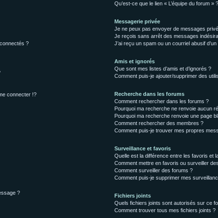
Qu’est-ce que le lien « L’équipe du forum » 
Messagerie privée
Je ne peux pas envoyer de messages privé
Je reçois sans arrêt des messages indésira
 connectés ?
J’ai reçu un spam ou un courriel abusif d’u
Amis et ignorés
Que sont mes listes d’amis et d’ignorés ?
?
Comment puis-je ajouter/supprimer des utilis
Recherche dans les forums
e connecter !?
Comment rechercher dans les forums ?
Pourquoi ma recherche ne renvoie aucun ré
Pourquoi ma recherche renvoie une page bl
Comment rechercher des membres ?
Comment puis-je trouver mes propres mess
Surveillance et favoris
Quelle est la différence entre les favoris et l
Comment mettre en favoris ou surveiller des
Comment surveiller des forums ?
Comment puis-je supprimer mes surveillanc
message ?
Fichiers joints
Quels fichiers joints sont autorisés sur ce f
Comment trouver tous mes fichiers joints ?