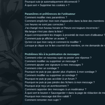
Pourquoi suis-je automatiquement déconnecté ?
À quoi sert « Supprimer les cookies » ?
Paramètres et préférences de l’utilisateur
Comment modifier mes paramètres ?
Comment empêcher mon nom d’apparaître dans la liste des membres
Les heures ne sont pas correctes !
J’ai changé mon fuseau horaire et l’heure est toujours incorrecte !
Ma langue n’est pas dans la liste !
A quoi correspondent les images à proximité de mon nom d’utilisateur 
Comment puis-je afficher un avatar ?
Qu’est-ce que mon rang et comment le modifier ?
Lorsque je clique sur le lien
courriel
d’un membre, on me demande de m
Problèmes liés à la publication de messages
Comment créer un nouveau sujet ou poster une réponse ?
Comment modifier ou supprimer un message ?
Comment ajouter une signature à mes messages ?
Comment créer un sondage ?
Pourquoi ne puis-je pas ajouter plus d’options à mon sondage ?
Comment modifier ou supprimer un sondage ?
Pourquoi ne puis-je pas accéder à un forum ?
Pourquoi ne puis-je pas joindre des fichiers à mon message ?
Pourquoi ai-je reçu un avertissement ?
Comment rapporter des messages à un modérateur ?
À quoi sert le bouton « Sauvegarder » dans la page de rédaction de 
Pourquoi mon message doit être validé ?
Comment remonter mon sujet ?