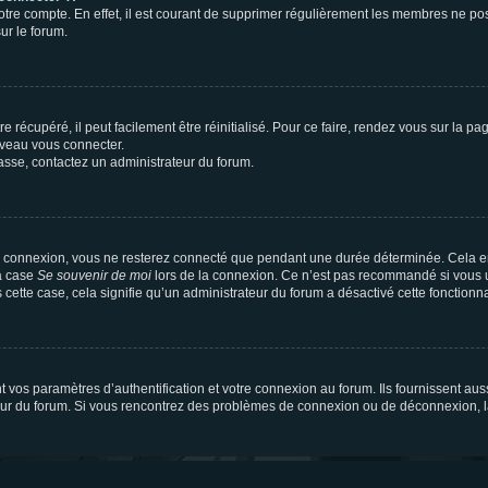
votre compte. En effet, il est courant de supprimer régulièrement les membres ne pos
ur le forum.
 récupéré, il peut facilement être réinitialisé. Pour ce faire, rendez vous sur la p
uveau vous connecter.
passe, contactez un administrateur du forum.
e connexion, vous ne resterez connecté que pendant une durée déterminée. Cela em
la case
Se souvenir de moi
lors de la connexion. Ce n’est pas recommandé si vous u
s cette case, cela signifie qu’un administrateur du forum a désactivé cette fonctionna
os paramètres d’authentification et votre connexion au forum. Ils fournissent aussi
teur du forum. Si vous rencontrez des problèmes de connexion ou de déconnexion, l