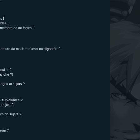
?
s !
bles !
n membre de ce forum !
ateurs de ma liste d’amis ou d’ignorés ?
sultat ?
anche ?!
ages et sujets ?
a surveillance ?
 sujets ?
es de sujets ?
orum ?