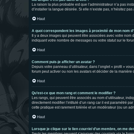
La raison la plus probable est que l’administrateur n’a pas i
d’installer la langue désirée. Si elle n’existe pas, n’hésitez pa
Haut
A quoi correspondent les images à proximité de mon nom d’u
Il y a deux images qui peuvent être associées avec votre nom d’
indiquant votre nombre de messages ou votre statut sur le fo
Haut
Comment puis-je afficher un avatar ?
Depuis votre panneau d’utilisateur, dans l’onglet « profil » vou
forum peut activer ou non les avatars et décider de la manière d
Haut
Qu’est-ce que mon rang et comment le modifier ?
Les rangs, qui peuvent être associés au nom d’utilisateur, ind
directement modifier l’intitulé d’un rang car il est paramétré p
cette pratique est rarement tolérée et un modérateur (ou un ad
Haut
Lorsque je clique sur le lien
courriel
d’un membre, on me de
Seuls les membres peuvent s’envoyer des courriels via le formulai