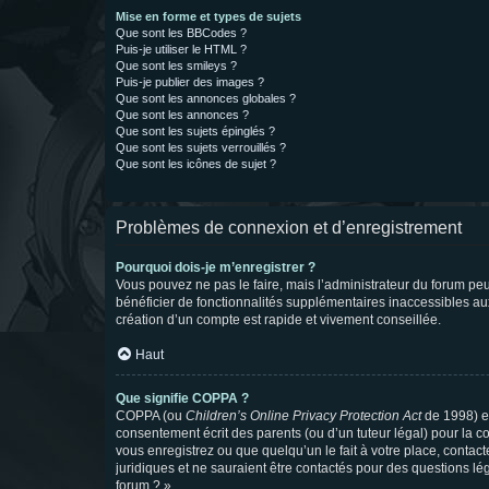
Mise en forme et types de sujets
Que sont les BBCodes ?
Puis-je utiliser le HTML ?
Que sont les smileys ?
Puis-je publier des images ?
Que sont les annonces globales ?
Que sont les annonces ?
Que sont les sujets épinglés ?
Que sont les sujets verrouillés ?
Que sont les icônes de sujet ?
Problèmes de connexion et d’enregistrement
Pourquoi dois-je m’enregistrer ?
Vous pouvez ne pas le faire, mais l’administrateur du forum peu
bénéficier de fonctionnalités supplémentaires inaccessibles au
création d’un compte est rapide et vivement conseillée.
Haut
Que signifie COPPA ?
COPPA (ou
Children’s Online Privacy Protection Act
de 1998) es
consentement écrit des parents (ou d’un tuteur légal) pour la c
vous enregistrez ou que quelqu’un le fait à votre place, contac
juridiques et ne sauraient être contactés pour des questions lé
forum ? ».