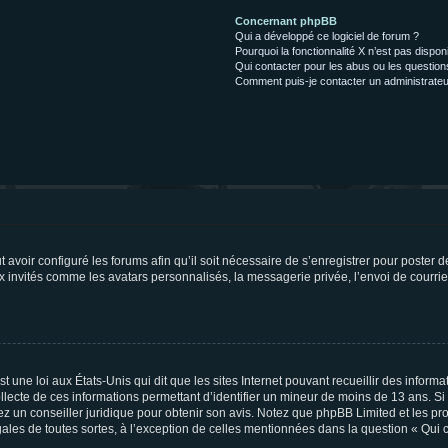
Concernant phpBB
Qui a développé ce logiciel de forum ?
Pourquoi la fonctionnalité X n’est pas dispon
Qui contacter pour les abus ou les questio
Comment puis-je contacter un administrateu
t avoir configuré les forums afin qu’il soit nécessaire de s’enregistrer pour poster
x invités comme les avatars personnalisés, la messagerie privée, l’envoi de courri
t une loi aux États-Unis qui dit que les sites Internet pouvant recueillir des infor
ollecte de ces informations permettant d’identifier un mineur de moins de 13 ans. S
tez un conseiller juridique pour obtenir son avis. Notez que phpBB Limited et les pr
gales de toutes sortes, à l’exception de celles mentionnées dans la question « Qui