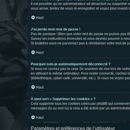
Il est possible qu’un administrateur ait désactivé ou supprimé 
vous arrive, tentez de vous ré-enregistrer et soyez plus investi s
Haut
J’ai perdu mon mot de passe !
Pas de panique ! Bien que votre mot de passe ne puisse pas être
Suivez les instructions énoncées et vous devriez pouvoir à no
Si toutefois vous ne parveniez pas à réinitialiser votre mot de 
Haut
Pourquoi suis-je automatiquement déconnecté ?
Si vous ne cochez pas la case
Se souvenir de moi
lors de votr
en utilisant le même ordinateur. Pour rester connecté, cochez 
(bibliothèque, cyber-café, université, etc.). Si vous ne voyez pa
Haut
À quoi sert « Supprimer les cookies » ?
Cela supprime tous les cookies créés par phpBB qui conservent v
messages (lu ou non lu) si cela a été activé par un administra
Haut
Paramètres et préférences de l’utilisateur