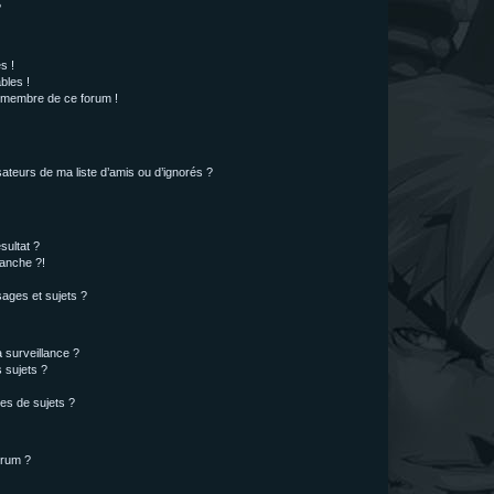
?
s !
bles !
n membre de ce forum !
ateurs de ma liste d’amis ou d’ignorés ?
sultat ?
anche ?!
ages et sujets ?
a surveillance ?
 sujets ?
es de sujets ?
orum ?