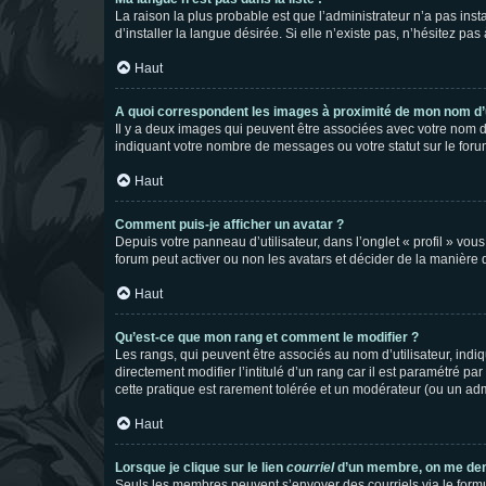
La raison la plus probable est que l’administrateur n’a pas i
d’installer la langue désirée. Si elle n’existe pas, n’hésitez pa
Haut
A quoi correspondent les images à proximité de mon nom d’u
Il y a deux images qui peuvent être associées avec votre nom d’
indiquant votre nombre de messages ou votre statut sur le fo
Haut
Comment puis-je afficher un avatar ?
Depuis votre panneau d’utilisateur, dans l’onglet « profil » vou
forum peut activer ou non les avatars et décider de la manière d
Haut
Qu’est-ce que mon rang et comment le modifier ?
Les rangs, qui peuvent être associés au nom d’utilisateur, ind
directement modifier l’intitulé d’un rang car il est paramétré p
cette pratique est rarement tolérée et un modérateur (ou un ad
Haut
Lorsque je clique sur le lien
courriel
d’un membre, on me de
Seuls les membres peuvent s’envoyer des courriels via le formulai