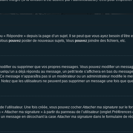
 « Répondre » depuis la page d’un sujet. Il se peut que vous ayez besoin d’être e
: Vous
pouvez
poster de nouveaux sujets, Vous
pouvez
joindre des fichiers, etc.
modifier ou supprimer que vos propres messages. Vous pouvez modifier un message
lqu’un a déjà répondu au message, un petit texte s’affichera en bas du message ind
n. Ce message n’apparaîtra pas si un modérateur ou un administrateur modifie le mes
ive. Notez que les utilisateurs ne peuvent pas supprimer un message une fois que qu
e l’utilisateur. Une fois créée, vous pouvez cocher
Attacher ma signature
sur le fo
 « Attacher ma signature » à partir du panneau de l’utilisateur (onglet
Préférences 
 à un message en décochant la case
Attacher ma signature
dans le formulaire de ré