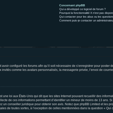
Concernant phpBB
Qui a développé ce logiciel de forum ?
Pourquoi la fonctionnalité X n’est pas dispon
Qui contacter pour les abus ou les questio
Comment puis-je contacter un administrateu
t avoir configuré les forums afin qu’il soit nécessaire de s’enregistrer pour poster
x invités comme les avatars personnalisés, la messagerie privée, l’envoi de courri
t une loi aux États-Unis qui dit que les sites Internet pouvant recueillir des infor
ollecte de ces informations permettant d’identifier un mineur de moins de 13 ans. S
tez un conseiller juridique pour obtenir son avis. Notez que phpBB Limited et les pr
gales de toutes sortes, à l’exception de celles mentionnées dans la question « Qui