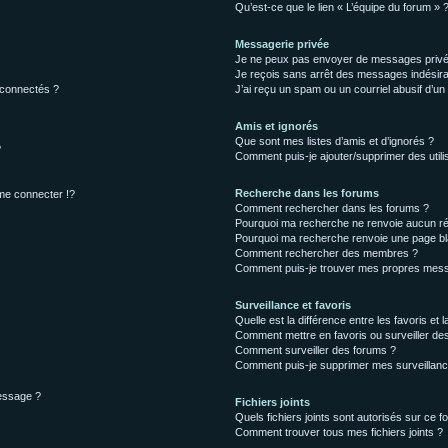
Qu’est-ce que le lien « L’équipe du forum » 
Messagerie privée
Je ne peux pas envoyer de messages privé
Je reçois sans arrêt des messages indésira
 connectés ?
J’ai reçu un spam ou un courriel abusif d’u
Amis et ignorés
Que sont mes listes d’amis et d’ignorés ?
?
Comment puis-je ajouter/supprimer des utilis
Recherche dans les forums
e connecter !?
Comment rechercher dans les forums ?
Pourquoi ma recherche ne renvoie aucun ré
Pourquoi ma recherche renvoie une page bl
Comment rechercher des membres ?
Comment puis-je trouver mes propres mess
Surveillance et favoris
Quelle est la différence entre les favoris et l
Comment mettre en favoris ou surveiller des
Comment surveiller des forums ?
Comment puis-je supprimer mes surveillanc
message ?
Fichiers joints
Quels fichiers joints sont autorisés sur ce f
Comment trouver tous mes fichiers joints ?