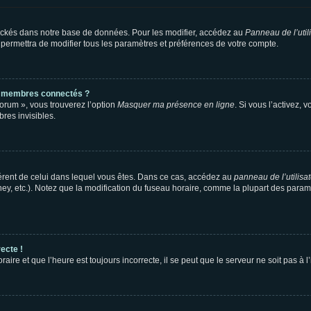
ockés dans notre base de données. Pour les modifier, accédez au
Panneau de l’util
 permettra de modifier tous les paramètres et préférences de votre compte.
s membres connectés ?
forum », vous trouverez l’option
Masquer ma présence en ligne
. Si vous l’activez, 
es invisibles.
ifférent de celui dans lequel vous êtes. Dans ce cas, accédez au
panneau de l’utilisa
ney, etc.). Notez que la modification du fuseau horaire, comme la plupart des para
ecte !
aire et que l’heure est toujours incorrecte, il se peut que le serveur ne soit pas à