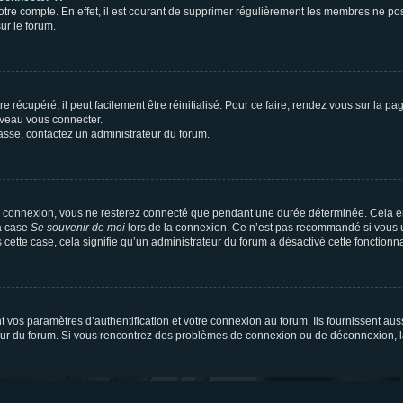
votre compte. En effet, il est courant de supprimer régulièrement les membres ne pos
ur le forum.
 récupéré, il peut facilement être réinitialisé. Pour ce faire, rendez vous sur la p
uveau vous connecter.
passe, contactez un administrateur du forum.
e connexion, vous ne resterez connecté que pendant une durée déterminée. Cela em
la case
Se souvenir de moi
lors de la connexion. Ce n’est pas recommandé si vous u
s cette case, cela signifie qu’un administrateur du forum a désactivé cette fonctionna
os paramètres d’authentification et votre connexion au forum. Ils fournissent aussi
teur du forum. Si vous rencontrez des problèmes de connexion ou de déconnexion, l