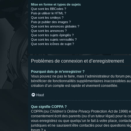
Mise en forme et types de sujets
Que sont les BBCodes ?
Puis-je utiliser le HTML ?
Que sont les smileys ?
Puis-je publier des images ?
Que sont les annonces globales ?
Que sont les annonces ?
Que sont les sujets épinglés ?
Que sont les sujets verrouillés ?
Que sont les icônes de sujet ?
Problèmes de connexion et d’enregistrement
Pourquoi dois-je m’enregistrer ?
Vous pouvez ne pas le faire, mais l’administrateur du forum peu
bénéficier de fonctionnalités supplémentaires inaccessibles au
création d’un compte est rapide et vivement conseillée.
Haut
Que signifie COPPA ?
COPPA (ou
Children’s Online Privacy Protection Act
de 1998) es
consentement écrit des parents (ou d’un tuteur légal) pour la c
vous enregistrez ou que quelqu’un le fait à votre place, contac
juridiques et ne sauraient être contactés pour des questions lé
forum ? ».