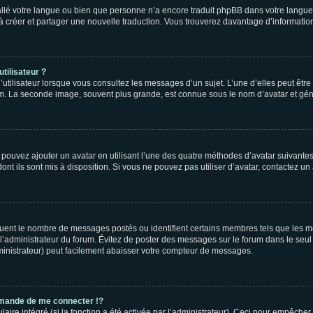
nstallé votre langue ou bien que personne n’a encore traduit phpBB dans votre lang
s à créer et partager une nouvelle traduction. Vous trouverez davantage d’information
tilisateur ?
utilisateur lorsque vous consultez les messages d’un sujet. L’une d’elles peut êtr
rum. La seconde image, souvent plus grande, est connue sous le nom d’avatar et 
s pouvez ajouter un avatar en utilisant l’une des quatre méthodes d’avatar suivantes 
ont ils sont mis à disposition. Si vous ne pouvez pas utiliser d’avatar, contactez un
iquent le nombre de messages postés ou identifient certains membres tels que les 
ar l’administrateur du forum. Évitez de poster des messages sur le forum dans le seu
ministrateur) peut facilement abaisser votre compteur de messages.
mande de me connecter !?
re intégré (si la fonction a été activée par l’administrateur). Ceci pour empêcher l’u