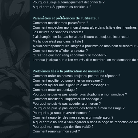
Pourquoi suis-je automatiquement déconnecté ?
À quoi sert « Supprimer les cookies » ?
Paramètres et préférences de l’utilisateur
Comment modifier mes paramètres ?
Comment empêcher mon nom d’apparaître dans la liste des membres
Les heures ne sont pas correctes !
J’ai changé mon fuseau horaire et l’heure est toujours incorrecte !
Ma langue n’est pas dans la liste !
A quoi correspondent les images à proximité de mon nom d’utilisateur 
Comment puis-je afficher un avatar ?
Qu’est-ce que mon rang et comment le modifier ?
Lorsque je clique sur le lien
courriel
d’un membre, on me demande de m
Problèmes liés à la publication de messages
Comment créer un nouveau sujet ou poster une réponse ?
Comment modifier ou supprimer un message ?
Comment ajouter une signature à mes messages ?
Comment créer un sondage ?
Pourquoi ne puis-je pas ajouter plus d’options à mon sondage ?
Comment modifier ou supprimer un sondage ?
Pourquoi ne puis-je pas accéder à un forum ?
Pourquoi ne puis-je pas joindre des fichiers à mon message ?
Pourquoi ai-je reçu un avertissement ?
Comment rapporter des messages à un modérateur ?
À quoi sert le bouton « Sauvegarder » dans la page de rédaction de 
Pourquoi mon message doit être validé ?
Comment remonter mon sujet ?