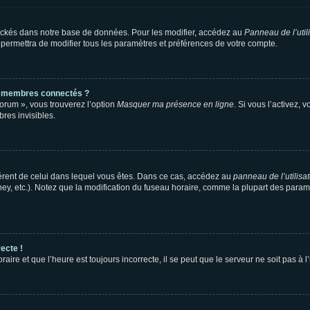
ockés dans notre base de données. Pour les modifier, accédez au
Panneau de l’util
 permettra de modifier tous les paramètres et préférences de votre compte.
s membres connectés ?
forum », vous trouverez l’option
Masquer ma présence en ligne
. Si vous l’activez, 
es invisibles.
ifférent de celui dans lequel vous êtes. Dans ce cas, accédez au
panneau de l’utilisa
ney, etc.). Notez que la modification du fuseau horaire, comme la plupart des para
ecte !
aire et que l’heure est toujours incorrecte, il se peut que le serveur ne soit pas à