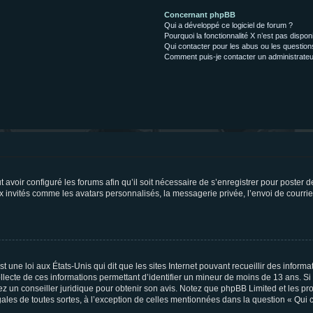
Concernant phpBB
Qui a développé ce logiciel de forum ?
Pourquoi la fonctionnalité X n’est pas dispon
Qui contacter pour les abus ou les questio
Comment puis-je contacter un administrateu
t avoir configuré les forums afin qu’il soit nécessaire de s’enregistrer pour poster
x invités comme les avatars personnalisés, la messagerie privée, l’envoi de courri
t une loi aux États-Unis qui dit que les sites Internet pouvant recueillir des infor
ollecte de ces informations permettant d’identifier un mineur de moins de 13 ans. S
tez un conseiller juridique pour obtenir son avis. Notez que phpBB Limited et les pr
gales de toutes sortes, à l’exception de celles mentionnées dans la question « Qui