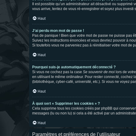
Il est possible qu’un administrateur ait désactivé ou supprimé 
vous arrive, tentez de vous ré-enregistrer et soyez plus investi s
Haut
J’ai perdu mon mot de passe !
Pas de panique ! Bien que votre mot de passe ne puisse pas être
Suivez les instructions énoncées et vous devriez pouvoir à no
Si toutefois vous ne parveniez pas à réinitialiser votre mot de 
Haut
Pourquoi suis-je automatiquement déconnecté ?
Si vous ne cochez pas la case
Se souvenir de moi
lors de votr
en utilisant le même ordinateur. Pour rester connecté, cochez 
(bibliothèque, cyber-café, université, etc.). Si vous ne voyez pa
Haut
À quoi sert « Supprimer les cookies » ?
Cela supprime tous les cookies créés par phpBB qui conservent v
messages (lu ou non lu) si cela a été activé par un administra
Haut
Paramètres et préférences de l’utilisateur