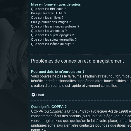
Mise en forme et types de sujets
Que sont les BBCodes ?
Puis-je utiliser le HTML ?
Que sont les smileys ?
Puis-je publier des images ?
Que sont les annonces globales ?
Que sont les annonces ?
Que sont les sujets épinglés ?
Que sont les sujets verrouillés ?
Que sont les icônes de sujet ?
Problèmes de connexion et d’enregistrement
Pourquoi dois-je m’enregistrer ?
Vous pouvez ne pas le faire, mais l’administrateur du forum peu
bénéficier de fonctionnalités supplémentaires inaccessibles au
création d’un compte est rapide et vivement conseillée.
Haut
Que signifie COPPA ?
COPPA (ou
Children’s Online Privacy Protection Act
de 1998) es
consentement écrit des parents (ou d’un tuteur légal) pour la c
vous enregistrez ou que quelqu’un le fait à votre place, contac
juridiques et ne sauraient être contactés pour des questions lé
forum ? ».