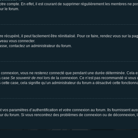
votre compte. En effet, il est courant de supprimer régulièrement les membres ne pos
ur le forum.
 récupéré, il peut facilement être réinitialisé. Pour ce faire, rendez vous sur la p
uveau vous connecter.
passe, contactez un administrateur du forum.
e connexion, vous ne resterez connecté que pendant une durée déterminée. Cela em
la case
Se souvenir de moi
lors de la connexion. Ce n’est pas recommandé si vous u
s cette case, cela signifie qu’un administrateur du forum a désactivé cette fonctionna
os paramètres d’authentification et votre connexion au forum. Ils fournissent aussi
teur du forum. Si vous rencontrez des problèmes de connexion ou de déconnexion, l