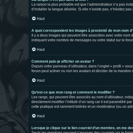
La raison la plus probable est que l’administrateur n’a pas i
d’installer la langue désirée. Si elle n’existe pas, n’hésitez pa
Haut
A quoi correspondent les images à proximité de mon nom d’u
Il y a deux images qui peuvent être associées avec votre nom d’
indiquant votre nombre de messages ou votre statut sur le fo
Haut
Comment puis-je afficher un avatar ?
Depuis votre panneau d’utilisateur, dans l’onglet « profil » vou
forum peut activer ou non les avatars et décider de la manière d
Haut
Qu’est-ce que mon rang et comment le modifier ?
Les rangs, qui peuvent être associés au nom d’utilisateur, ind
directement modifier l’intitulé d’un rang car il est paramétré p
cette pratique est rarement tolérée et un modérateur (ou un ad
Haut
Lorsque je clique sur le lien
courriel
d’un membre, on me de
Seuls les membres peuvent s’envoyer des courriels via le formulai