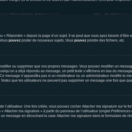
 « Répondre » depuis la page d’un sujet. Il se peut que vous ayez besoin d’être e
: Vous
pouvez
poster de nouveaux sujets, Vous
pouvez
joindre des fichiers, etc.
modifier ou supprimer que vos propres messages. Vous pouvez modifier un message
lqu’un a déjà répondu au message, un petit texte s’affichera en bas du message ind
n. Ce message n’apparaîtra pas si un modérateur ou un administrateur modifie le mes
ive. Notez que les utilisateurs ne peuvent pas supprimer un message une fois que qu
e l’utilisateur. Une fois créée, vous pouvez cocher
Attacher ma signature
sur le fo
 « Attacher ma signature » à partir du panneau de l’utilisateur (onglet
Préférences 
 à un message en décochant la case
Attacher ma signature
dans le formulaire de ré