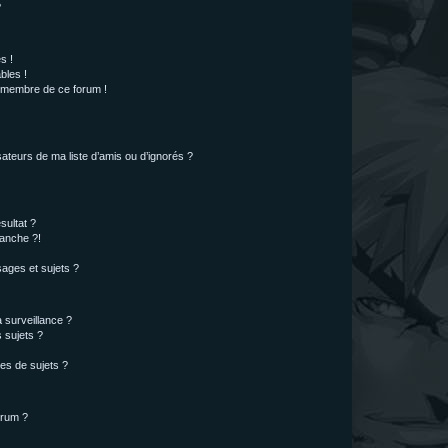
?
s !
bles !
n membre de ce forum !
ateurs de ma liste d’amis ou d’ignorés ?
sultat ?
anche ?!
ages et sujets ?
a surveillance ?
 sujets ?
es de sujets ?
orum ?