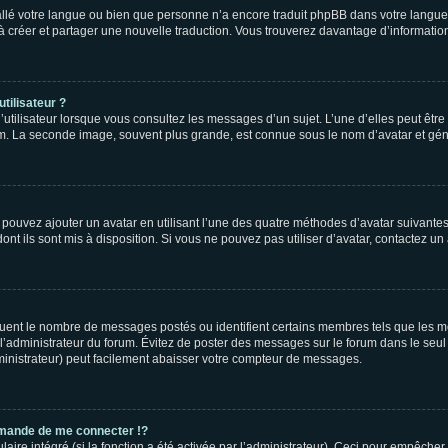
nstallé votre langue ou bien que personne n’a encore traduit phpBB dans votre lang
s à créer et partager une nouvelle traduction. Vous trouverez davantage d’information
tilisateur ?
utilisateur lorsque vous consultez les messages d’un sujet. L’une d’elles peut êtr
rum. La seconde image, souvent plus grande, est connue sous le nom d’avatar et 
s pouvez ajouter un avatar en utilisant l’une des quatre méthodes d’avatar suivantes 
ont ils sont mis à disposition. Si vous ne pouvez pas utiliser d’avatar, contactez un
iquent le nombre de messages postés ou identifient certains membres tels que les 
ar l’administrateur du forum. Évitez de poster des messages sur le forum dans le seu
ministrateur) peut facilement abaisser votre compteur de messages.
mande de me connecter !?
re intégré (si la fonction a été activée par l’administrateur). Ceci pour empêcher l’u