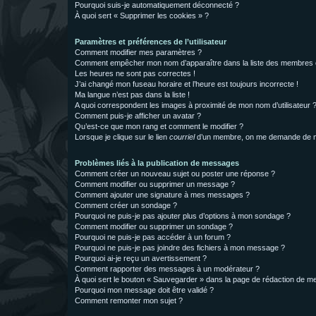
Pourquoi suis-je automatiquement déconnecté ?
À quoi sert « Supprimer les cookies » ?
Paramètres et préférences de l’utilisateur
Comment modifier mes paramètres ?
Comment empêcher mon nom d’apparaître dans la liste des membres
Les heures ne sont pas correctes !
J’ai changé mon fuseau horaire et l’heure est toujours incorrecte !
Ma langue n’est pas dans la liste !
A quoi correspondent les images à proximité de mon nom d’utilisateur 
Comment puis-je afficher un avatar ?
Qu’est-ce que mon rang et comment le modifier ?
Lorsque je clique sur le lien
courriel
d’un membre, on me demande de m
Problèmes liés à la publication de messages
Comment créer un nouveau sujet ou poster une réponse ?
Comment modifier ou supprimer un message ?
Comment ajouter une signature à mes messages ?
Comment créer un sondage ?
Pourquoi ne puis-je pas ajouter plus d’options à mon sondage ?
Comment modifier ou supprimer un sondage ?
Pourquoi ne puis-je pas accéder à un forum ?
Pourquoi ne puis-je pas joindre des fichiers à mon message ?
Pourquoi ai-je reçu un avertissement ?
Comment rapporter des messages à un modérateur ?
À quoi sert le bouton « Sauvegarder » dans la page de rédaction de 
Pourquoi mon message doit être validé ?
Comment remonter mon sujet ?