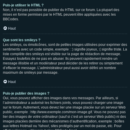
Puis-je utiliser le HTML ?
Non, il n’est pas possible de publier du HTML sur ce forum. La plupart des
mises en forme permises par le HTML peuvent être appliquées avec les
BBCodes.
Haut
Que sont les smileys ?
Les smileys, ou émoticônes, sont de petites images utilisées pour exprimer des
sentiments avec un code simple, exemple : :) signifie joyeux, :( signifie triste. La
liste complète des smileys est visible sur la page de rédaction de message.
Essayez toutefois de ne pas en abuser. Ils peuvent rapidement rendre un
message illisible et un modérateur peut décider de les retirer ou simplement
d’effacer le message. L’administrateur peut aussi avoir défini un nombre
maximum de smileys par message.
Haut
Puis-je publier des images ?
Oui, vous pouvez afficher des images dans vos messages. Par ailleurs, si
l’administrateur a autorisé les fichiers joints, vous pouvez charger une image
sur le forum. Autrement, vous devez lier une image placée sur un serveur Web
public, exemple : http://www.exemple.com/mon-image.gif. Vous ne pouvez pas
lier des images de votre ordinateur (sauf si c’est un serveur Web public) ni des
images placées derrière des mécanismes d’authentification, exemple : boîtes
aux lettres Hotmail ou Yahoo!, sites protégés par un mot de passe, etc. Pour