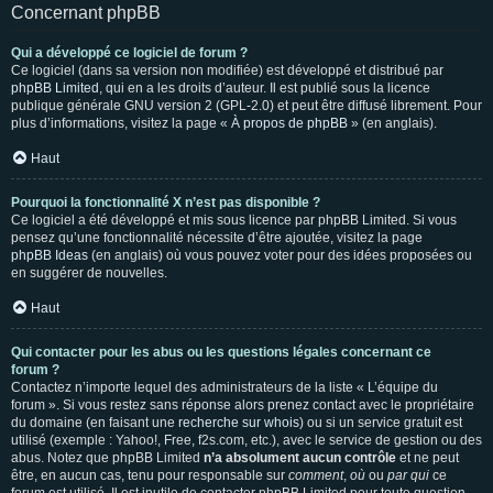
Concernant phpBB
Qui a développé ce logiciel de forum ?
Ce logiciel (dans sa version non modifiée) est développé et distribué par
phpBB Limited
, qui en a les droits d’auteur. Il est publié sous la licence
publique générale GNU version 2 (GPL-2.0) et peut être diffusé librement. Pour
plus d’informations, visitez la page «
À propos de phpBB
» (en anglais).
Haut
Pourquoi la fonctionnalité X n’est pas disponible ?
Ce logiciel a été développé et mis sous licence par phpBB Limited. Si vous
pensez qu’une fonctionnalité nécessite d’être ajoutée, visitez la page
phpBB Ideas
(en anglais) où vous pouvez voter pour des idées proposées ou
en suggérer de nouvelles.
Haut
Qui contacter pour les abus ou les questions légales concernant ce
forum ?
Contactez n’importe lequel des administrateurs de la liste « L’équipe du
forum ». Si vous restez sans réponse alors prenez contact avec le propriétaire
du domaine (en faisant une
recherche sur whois
) ou si un service gratuit est
utilisé (exemple : Yahoo!, Free, f2s.com, etc.), avec le service de gestion ou des
abus. Notez que phpBB Limited
n’a absolument aucun contrôle
et ne peut
être, en aucun cas, tenu pour responsable sur
comment
,
où
ou
par qui
ce