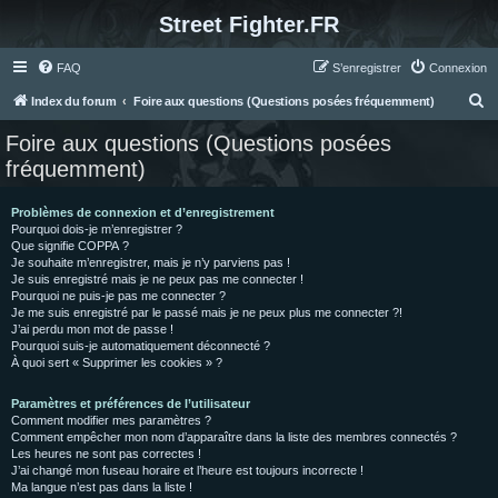
Street Fighter.FR
FAQ
S’enregistrer
Connexion
R
Index du forum
Foire aux questions (Questions posées fréquemment)
e
Foire aux questions (Questions posées
c
fréquemment)
h
e
Problèmes de connexion et d’enregistrement
Pourquoi dois-je m’enregistrer ?
r
Que signifie COPPA ?
c
Je souhaite m’enregistrer, mais je n’y parviens pas !
Je suis enregistré mais je ne peux pas me connecter !
h
Pourquoi ne puis-je pas me connecter ?
Je me suis enregistré par le passé mais je ne peux plus me connecter ?!
e
J’ai perdu mon mot de passe !
r
Pourquoi suis-je automatiquement déconnecté ?
À quoi sert « Supprimer les cookies » ?
Paramètres et préférences de l’utilisateur
Comment modifier mes paramètres ?
Comment empêcher mon nom d’apparaître dans la liste des membres connectés ?
Les heures ne sont pas correctes !
J’ai changé mon fuseau horaire et l’heure est toujours incorrecte !
Ma langue n’est pas dans la liste !