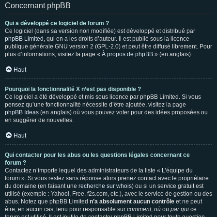
Concernant phpBB
Qui a développé ce logiciel de forum ?
Ce logiciel (dans sa version non modifiée) est développé et distribué par
phpBB Limited
, qui en a les droits d’auteur. Il est publié sous la licence
publique générale GNU version 2 (GPL-2.0) et peut être diffusé librement. Pour
plus d’informations, visitez la page «
À propos de phpBB
» (en anglais).
Haut
Pourquoi la fonctionnalité X n’est pas disponible ?
Ce logiciel a été développé et mis sous licence par phpBB Limited. Si vous
pensez qu’une fonctionnalité nécessite d’être ajoutée, visitez la page
phpBB Ideas
(en anglais) où vous pouvez voter pour des idées proposées ou
en suggérer de nouvelles.
Haut
Qui contacter pour les abus ou les questions légales concernant ce
forum ?
Contactez n’importe lequel des administrateurs de la liste « L’équipe du
forum ». Si vous restez sans réponse alors prenez contact avec le propriétaire
du domaine (en faisant une
recherche sur whois
) ou si un service gratuit est
utilisé (exemple : Yahoo!, Free, f2s.com, etc.), avec le service de gestion ou des
abus. Notez que phpBB Limited
n’a absolument aucun contrôle
et ne peut
être, en aucun cas, tenu pour responsable sur
comment
,
où
ou
par qui
ce