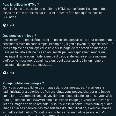
Puis-je utiliser le HTML ?
Non, il n’est pas possible de publier du HTML sur ce forum. La plupart des
mises en forme permises par le HTML peuvent être appliquées avec les
BBCodes.
Haut
Que sont les smileys ?
Les smileys, ou émoticônes, sont de petites images utilisées pour exprimer des
sentiments avec un code simple, exemple : :) signifie joyeux, :( signifie triste. La
liste complète des smileys est visible sur la page de rédaction de message.
Essayez toutefois de ne pas en abuser. Ils peuvent rapidement rendre un
message illisible et un modérateur peut décider de les retirer ou simplement
d’effacer le message. L’administrateur peut aussi avoir défini un nombre
maximum de smileys par message.
Haut
Puis-je publier des images ?
Oui, vous pouvez afficher des images dans vos messages. Par ailleurs, si
l’administrateur a autorisé les fichiers joints, vous pouvez charger une image
sur le forum. Autrement, vous devez lier une image placée sur un serveur Web
public, exemple : http://www.exemple.com/mon-image.gif. Vous ne pouvez pas
lier des images de votre ordinateur (sauf si c’est un serveur Web public) ni des
images placées derrière des mécanismes d’authentification, exemple : boîtes
aux lettres Hotmail ou Yahoo!, sites protégés par un mot de passe, etc. Pour