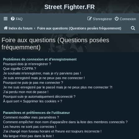
Street Fighter.FR
FAQ
S’enregistrer
Connexion
R
Index du forum
Foire aux questions (Questions posées fréquemment)
e
Foire aux questions (Questions posées
c
fréquemment)
h
e
Problèmes de connexion et d’enregistrement
Pourquoi dois-je m’enregistrer ?
r
Que signifie COPPA ?
c
Je souhaite m’enregistrer, mais je n’y parviens pas !
Je suis enregistré mais je ne peux pas me connecter !
h
Pourquoi ne puis-je pas me connecter ?
Je me suis enregistré par le passé mais je ne peux plus me connecter ?!
e
J’ai perdu mon mot de passe !
r
Pourquoi suis-je automatiquement déconnecté ?
À quoi sert « Supprimer les cookies » ?
Paramètres et préférences de l’utilisateur
Comment modifier mes paramètres ?
Comment empêcher mon nom d’apparaître dans la liste des membres connectés ?
Les heures ne sont pas correctes !
J’ai changé mon fuseau horaire et l’heure est toujours incorrecte !
Ma langue n’est pas dans la liste !