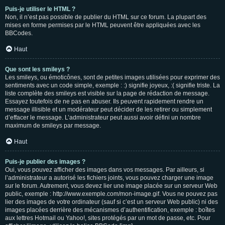
Puis-je utiliser le HTML ?
Non, il n’est pas possible de publier du HTML sur ce forum. La plupart des
mises en forme permises par le HTML peuvent être appliquées avec les
BBCodes.
Haut
Que sont les smileys ?
Les smileys, ou émoticônes, sont de petites images utilisées pour exprimer des
sentiments avec un code simple, exemple : :) signifie joyeux, :( signifie triste. La
liste complète des smileys est visible sur la page de rédaction de message.
Essayez toutefois de ne pas en abuser. Ils peuvent rapidement rendre un
message illisible et un modérateur peut décider de les retirer ou simplement
d’effacer le message. L’administrateur peut aussi avoir défini un nombre
maximum de smileys par message.
Haut
Puis-je publier des images ?
Oui, vous pouvez afficher des images dans vos messages. Par ailleurs, si
l’administrateur a autorisé les fichiers joints, vous pouvez charger une image
sur le forum. Autrement, vous devez lier une image placée sur un serveur Web
public, exemple : http://www.exemple.com/mon-image.gif. Vous ne pouvez pas
lier des images de votre ordinateur (sauf si c’est un serveur Web public) ni des
images placées derrière des mécanismes d’authentification, exemple : boîtes
aux lettres Hotmail ou Yahoo!, sites protégés par un mot de passe, etc. Pour