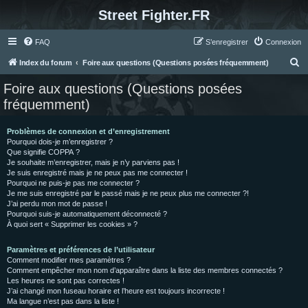
Street Fighter.FR
FAQ
S’enregistrer
Connexion
R
Index du forum
Foire aux questions (Questions posées fréquemment)
e
Foire aux questions (Questions posées
c
fréquemment)
h
e
Problèmes de connexion et d’enregistrement
Pourquoi dois-je m’enregistrer ?
r
Que signifie COPPA ?
c
Je souhaite m’enregistrer, mais je n’y parviens pas !
Je suis enregistré mais je ne peux pas me connecter !
h
Pourquoi ne puis-je pas me connecter ?
Je me suis enregistré par le passé mais je ne peux plus me connecter ?!
e
J’ai perdu mon mot de passe !
r
Pourquoi suis-je automatiquement déconnecté ?
À quoi sert « Supprimer les cookies » ?
Paramètres et préférences de l’utilisateur
Comment modifier mes paramètres ?
Comment empêcher mon nom d’apparaître dans la liste des membres connectés ?
Les heures ne sont pas correctes !
J’ai changé mon fuseau horaire et l’heure est toujours incorrecte !
Ma langue n’est pas dans la liste !