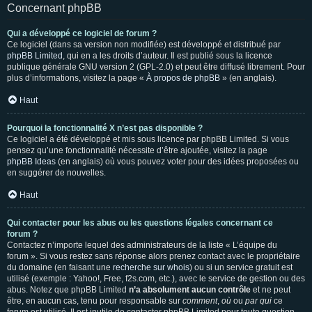
Concernant phpBB
Qui a développé ce logiciel de forum ?
Ce logiciel (dans sa version non modifiée) est développé et distribué par
phpBB Limited
, qui en a les droits d’auteur. Il est publié sous la licence
publique générale GNU version 2 (GPL-2.0) et peut être diffusé librement. Pour
plus d’informations, visitez la page «
À propos de phpBB
» (en anglais).
Haut
Pourquoi la fonctionnalité X n’est pas disponible ?
Ce logiciel a été développé et mis sous licence par phpBB Limited. Si vous
pensez qu’une fonctionnalité nécessite d’être ajoutée, visitez la page
phpBB Ideas
(en anglais) où vous pouvez voter pour des idées proposées ou
en suggérer de nouvelles.
Haut
Qui contacter pour les abus ou les questions légales concernant ce
forum ?
Contactez n’importe lequel des administrateurs de la liste « L’équipe du
forum ». Si vous restez sans réponse alors prenez contact avec le propriétaire
du domaine (en faisant une
recherche sur whois
) ou si un service gratuit est
utilisé (exemple : Yahoo!, Free, f2s.com, etc.), avec le service de gestion ou des
abus. Notez que phpBB Limited
n’a absolument aucun contrôle
et ne peut
être, en aucun cas, tenu pour responsable sur
comment
,
où
ou
par qui
ce