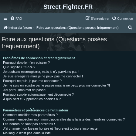
Street Fighter.FR
FAQ
S’enregistrer
Connexion
R
Index du forum
Foire aux questions (Questions posées fréquemment)
e
Foire aux questions (Questions posées
c
fréquemment)
h
e
Problèmes de connexion et d’enregistrement
Pourquoi dois-je m’enregistrer ?
r
Que signifie COPPA ?
c
Je souhaite m’enregistrer, mais je n’y parviens pas !
Je suis enregistré mais je ne peux pas me connecter !
h
Pourquoi ne puis-je pas me connecter ?
Je me suis enregistré par le passé mais je ne peux plus me connecter ?!
e
J’ai perdu mon mot de passe !
r
Pourquoi suis-je automatiquement déconnecté ?
À quoi sert « Supprimer les cookies » ?
Paramètres et préférences de l’utilisateur
Comment modifier mes paramètres ?
Comment empêcher mon nom d’apparaître dans la liste des membres connectés ?
Les heures ne sont pas correctes !
J’ai changé mon fuseau horaire et l’heure est toujours incorrecte !
Ma langue n’est pas dans la liste !