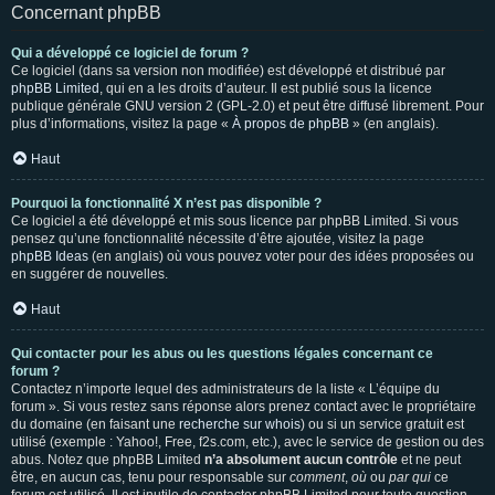
Concernant phpBB
Qui a développé ce logiciel de forum ?
Ce logiciel (dans sa version non modifiée) est développé et distribué par
phpBB Limited
, qui en a les droits d’auteur. Il est publié sous la licence
publique générale GNU version 2 (GPL-2.0) et peut être diffusé librement. Pour
plus d’informations, visitez la page «
À propos de phpBB
» (en anglais).
Haut
Pourquoi la fonctionnalité X n’est pas disponible ?
Ce logiciel a été développé et mis sous licence par phpBB Limited. Si vous
pensez qu’une fonctionnalité nécessite d’être ajoutée, visitez la page
phpBB Ideas
(en anglais) où vous pouvez voter pour des idées proposées ou
en suggérer de nouvelles.
Haut
Qui contacter pour les abus ou les questions légales concernant ce
forum ?
Contactez n’importe lequel des administrateurs de la liste « L’équipe du
forum ». Si vous restez sans réponse alors prenez contact avec le propriétaire
du domaine (en faisant une
recherche sur whois
) ou si un service gratuit est
utilisé (exemple : Yahoo!, Free, f2s.com, etc.), avec le service de gestion ou des
abus. Notez que phpBB Limited
n’a absolument aucun contrôle
et ne peut
être, en aucun cas, tenu pour responsable sur
comment
,
où
ou
par qui
ce