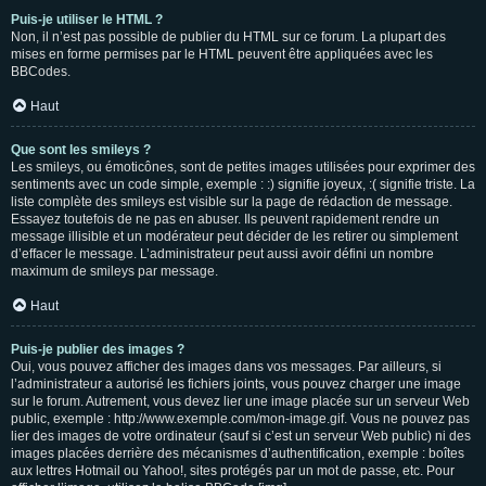
Puis-je utiliser le HTML ?
Non, il n’est pas possible de publier du HTML sur ce forum. La plupart des
mises en forme permises par le HTML peuvent être appliquées avec les
BBCodes.
Haut
Que sont les smileys ?
Les smileys, ou émoticônes, sont de petites images utilisées pour exprimer des
sentiments avec un code simple, exemple : :) signifie joyeux, :( signifie triste. La
liste complète des smileys est visible sur la page de rédaction de message.
Essayez toutefois de ne pas en abuser. Ils peuvent rapidement rendre un
message illisible et un modérateur peut décider de les retirer ou simplement
d’effacer le message. L’administrateur peut aussi avoir défini un nombre
maximum de smileys par message.
Haut
Puis-je publier des images ?
Oui, vous pouvez afficher des images dans vos messages. Par ailleurs, si
l’administrateur a autorisé les fichiers joints, vous pouvez charger une image
sur le forum. Autrement, vous devez lier une image placée sur un serveur Web
public, exemple : http://www.exemple.com/mon-image.gif. Vous ne pouvez pas
lier des images de votre ordinateur (sauf si c’est un serveur Web public) ni des
images placées derrière des mécanismes d’authentification, exemple : boîtes
aux lettres Hotmail ou Yahoo!, sites protégés par un mot de passe, etc. Pour