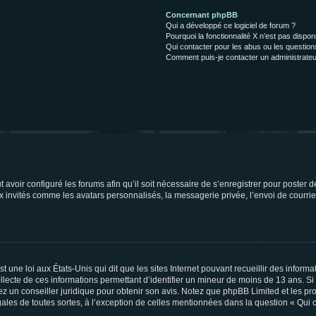
Concernant phpBB
Qui a développé ce logiciel de forum ?
Pourquoi la fonctionnalité X n’est pas dispon
Qui contacter pour les abus ou les questio
Comment puis-je contacter un administrateu
t avoir configuré les forums afin qu’il soit nécessaire de s’enregistrer pour poster
x invités comme les avatars personnalisés, la messagerie privée, l’envoi de courri
t une loi aux États-Unis qui dit que les sites Internet pouvant recueillir des infor
ollecte de ces informations permettant d’identifier un mineur de moins de 13 ans. S
tez un conseiller juridique pour obtenir son avis. Notez que phpBB Limited et les pr
gales de toutes sortes, à l’exception de celles mentionnées dans la question « Qui