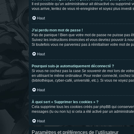
Il est possible qu’un administrateur ait désactivé ou supprimé 
vous arrive, tentez de vous ré-enregistrer et soyez plus investi s
Haut
J’ai perdu mon mot de passe !
Pas de panique ! Bien que votre mot de passe ne puisse pas être
Suivez les instructions énoncées et vous devriez pouvoir à no
Si toutefois vous ne parveniez pas à réinitialiser votre mot de 
Haut
Pourquoi suis-je automatiquement déconnecté ?
Si vous ne cochez pas la case
Se souvenir de moi
lors de votr
en utilisant le même ordinateur. Pour rester connecté, cochez 
(bibliothèque, cyber-café, université, etc.). Si vous ne voyez pa
Haut
À quoi sert « Supprimer les cookies » ?
Cela supprime tous les cookies créés par phpBB qui conservent v
messages (lu ou non lu) si cela a été activé par un administra
Haut
Paramètres et préférences de l’utilisateur