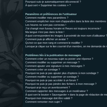
Pourquoi suis-je automatiquement déconnecté ?
À quoi sert « Supprimer les cookies » ?
Paramètres et préférences de l’utilisateur
Comment modifier mes paramètres ?
Comment empêcher mon nom d’apparaître dans la liste des membres
Les heures ne sont pas correctes !
J’ai changé mon fuseau horaire et l’heure est toujours incorrecte !
Ma langue n’est pas dans la liste !
A quoi correspondent les images à proximité de mon nom d’utilisateur 
Comment puis-je afficher un avatar ?
Qu’est-ce que mon rang et comment le modifier ?
Lorsque je clique sur le lien
courriel
d’un membre, on me demande de m
Problèmes liés à la publication de messages
Comment créer un nouveau sujet ou poster une réponse ?
Comment modifier ou supprimer un message ?
Comment ajouter une signature à mes messages ?
Comment créer un sondage ?
Pourquoi ne puis-je pas ajouter plus d’options à mon sondage ?
Comment modifier ou supprimer un sondage ?
Pourquoi ne puis-je pas accéder à un forum ?
Pourquoi ne puis-je pas joindre des fichiers à mon message ?
Pourquoi ai-je reçu un avertissement ?
Comment rapporter des messages à un modérateur ?
À quoi sert le bouton « Sauvegarder » dans la page de rédaction de 
Pourquoi mon message doit être validé ?
Comment remonter mon sujet ?