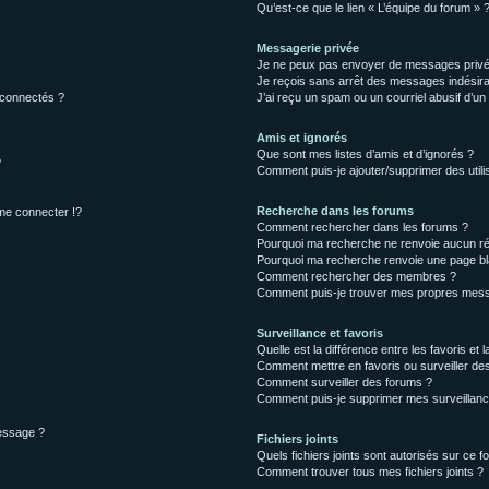
Qu’est-ce que le lien « L’équipe du forum » 
Messagerie privée
Je ne peux pas envoyer de messages privé
Je reçois sans arrêt des messages indésira
 connectés ?
J’ai reçu un spam ou un courriel abusif d’u
Amis et ignorés
Que sont mes listes d’amis et d’ignorés ?
?
Comment puis-je ajouter/supprimer des utilis
Recherche dans les forums
e connecter !?
Comment rechercher dans les forums ?
Pourquoi ma recherche ne renvoie aucun ré
Pourquoi ma recherche renvoie une page bl
Comment rechercher des membres ?
Comment puis-je trouver mes propres mess
Surveillance et favoris
Quelle est la différence entre les favoris et l
Comment mettre en favoris ou surveiller des
Comment surveiller des forums ?
Comment puis-je supprimer mes surveillanc
message ?
Fichiers joints
Quels fichiers joints sont autorisés sur ce f
Comment trouver tous mes fichiers joints ?