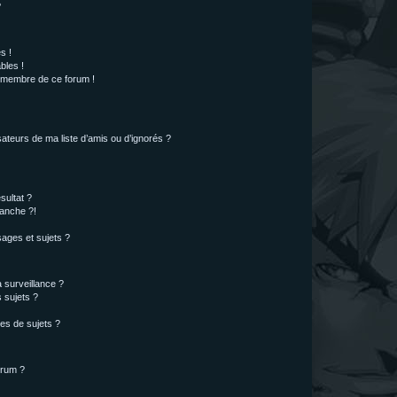
?
s !
bles !
n membre de ce forum !
ateurs de ma liste d’amis ou d’ignorés ?
sultat ?
anche ?!
ages et sujets ?
a surveillance ?
 sujets ?
es de sujets ?
orum ?