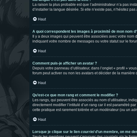
La raison la plus probable est que l’administrateur n’a pas i
d’installer la langue désirée. Si elle n’existe pas, n’hésitez pa
Haut
A quoi correspondent les images à proximité de mon nom d’u
Il y a deux images qui peuvent être associées avec votre nom d’
indiquant votre nombre de messages ou votre statut sur le fo
Haut
Comment puis-je afficher un avatar ?
Depuis votre panneau d’utilisateur, dans l’onglet « profil » vou
forum peut activer ou non les avatars et décider de la manière d
Haut
Qu’est-ce que mon rang et comment le modifier ?
Les rangs, qui peuvent être associés au nom d’utilisateur, ind
directement modifier l’intitulé d’un rang car il est paramétré p
cette pratique est rarement tolérée et un modérateur (ou un ad
Haut
Lorsque je clique sur le lien
courriel
d’un membre, on me de
Seuls les membres peuvent s’envoyer des courriels via le formulai