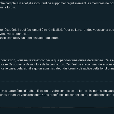
votre compte. En effet, il est courant de supprimer régulièrement les membres ne pos
ur le forum.
 récupéré, il peut facilement être réinitialisé. Pour ce faire, rendez vous sur la p
uveau vous connecter.
passe, contactez un administrateur du forum.
e connexion, vous ne resterez connecté que pendant une durée déterminée. Cela em
la case
Se souvenir de moi
lors de la connexion. Ce n’est pas recommandé si vous u
s cette case, cela signifie qu’un administrateur du forum a désactivé cette fonctionna
os paramètres d’authentification et votre connexion au forum. Ils fournissent aussi
teur du forum. Si vous rencontrez des problèmes de connexion ou de déconnexion, l