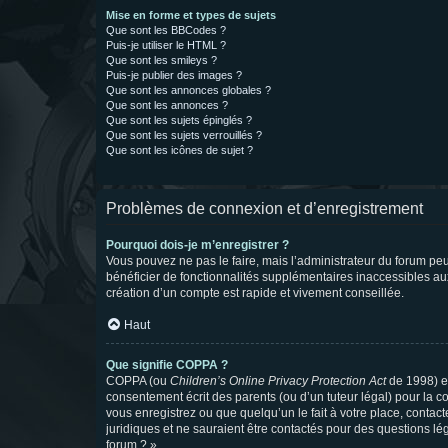
Mise en forme et types de sujets
Que sont les BBCodes ?
Puis-je utiliser le HTML ?
Que sont les smileys ?
Puis-je publier des images ?
Que sont les annonces globales ?
Que sont les annonces ?
Que sont les sujets épinglés ?
Que sont les sujets verrouillés ?
Que sont les icônes de sujet ?
Problèmes de connexion et d’enregistrement
Pourquoi dois-je m’enregistrer ?
Vous pouvez ne pas le faire, mais l’administrateur du forum peu
bénéficier de fonctionnalités supplémentaires inaccessibles au
création d’un compte est rapide et vivement conseillée.
Haut
Que signifie COPPA ?
COPPA (ou
Children’s Online Privacy Protection Act
de 1998) es
consentement écrit des parents (ou d’un tuteur légal) pour la c
vous enregistrez ou que quelqu’un le fait à votre place, contac
juridiques et ne sauraient être contactés pour des questions lé
forum ? ».