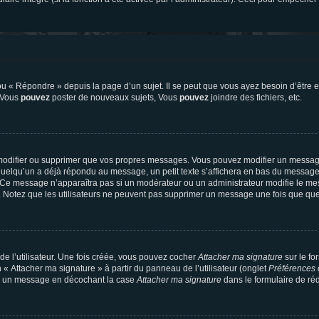
 « Répondre » depuis la page d’un sujet. Il se peut que vous ayez besoin d’être e
: Vous
pouvez
poster de nouveaux sujets, Vous
pouvez
joindre des fichiers, etc.
modifier ou supprimer que vos propres messages. Vous pouvez modifier un message
lqu’un a déjà répondu au message, un petit texte s’affichera en bas du message ind
n. Ce message n’apparaîtra pas si un modérateur ou un administrateur modifie le mes
ive. Notez que les utilisateurs ne peuvent pas supprimer un message une fois que qu
e l’utilisateur. Une fois créée, vous pouvez cocher
Attacher ma signature
sur le fo
 « Attacher ma signature » à partir du panneau de l’utilisateur (onglet
Préférences 
 à un message en décochant la case
Attacher ma signature
dans le formulaire de ré