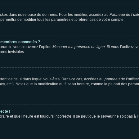
ockés dans notre base de données. Pour les modifier, accédez au
Panneau de l’util
 permettra de modifier tous les paramètres et préférences de votre compte.
s membres connectés ?
forum », vous trouverez l’option
Masquer ma présence en ligne
. Si vous l’activez, 
es invisibles.
ifférent de celui dans lequel vous êtes. Dans ce cas, accédez au
panneau de l’utilisa
ney, etc.). Notez que la modification du fuseau horaire, comme la plupart des para
ecte !
aire et que l’heure est toujours incorrecte, il se peut que le serveur ne soit pas à