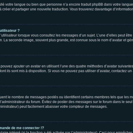
nstallé votre langue ou bien que personne n’a encore traduit phpBB dans votre lang
s à créer et partager une nouvelle traduction. Vous trouverez davantage d’information
tilisateur ?
utilisateur lorsque vous consultez les messages d’un sujet. L’une d’elles peut êtr
rum. La seconde image, souvent plus grande, est connue sous le nom d’avatar et 
s pouvez ajouter un avatar en utilisant l’une des quatre méthodes d’avatar suivantes 
ont ils sont mis à disposition. Si vous ne pouvez pas utiliser d’avatar, contactez un
iquent le nombre de messages postés ou identifient certains membres tels que les 
ar l’administrateur du forum. Évitez de poster des messages sur le forum dans le seu
ministrateur) peut facilement abaisser votre compteur de messages.
mande de me connecter !?
re intégré (si la fonction a été activée par l’administrateur). Ceci pour empêcher l’u