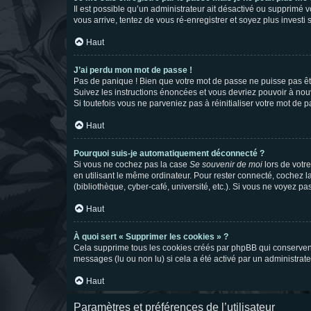
Il est possible qu’un administrateur ait désactivé ou supprimé 
vous arrive, tentez de vous ré-enregistrer et soyez plus investi s
Haut
J’ai perdu mon mot de passe !
Pas de panique ! Bien que votre mot de passe ne puisse pas être
Suivez les instructions énoncées et vous devriez pouvoir à no
Si toutefois vous ne parveniez pas à réinitialiser votre mot de 
Haut
Pourquoi suis-je automatiquement déconnecté ?
Si vous ne cochez pas la case
Se souvenir de moi
lors de votr
en utilisant le même ordinateur. Pour rester connecté, cochez 
(bibliothèque, cyber-café, université, etc.). Si vous ne voyez pa
Haut
À quoi sert « Supprimer les cookies » ?
Cela supprime tous les cookies créés par phpBB qui conservent v
messages (lu ou non lu) si cela a été activé par un administra
Haut
Paramètres et préférences de l’utilisateur