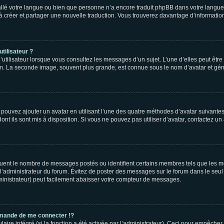
nstallé votre langue ou bien que personne n’a encore traduit phpBB dans votre lang
s à créer et partager une nouvelle traduction. Vous trouverez davantage d’information
tilisateur ?
utilisateur lorsque vous consultez les messages d’un sujet. L’une d’elles peut êtr
rum. La seconde image, souvent plus grande, est connue sous le nom d’avatar et 
s pouvez ajouter un avatar en utilisant l’une des quatre méthodes d’avatar suivantes 
ont ils sont mis à disposition. Si vous ne pouvez pas utiliser d’avatar, contactez un
iquent le nombre de messages postés ou identifient certains membres tels que les 
ar l’administrateur du forum. Évitez de poster des messages sur le forum dans le seu
ministrateur) peut facilement abaisser votre compteur de messages.
mande de me connecter !?
re intégré (si la fonction a été activée par l’administrateur). Ceci pour empêcher l’u