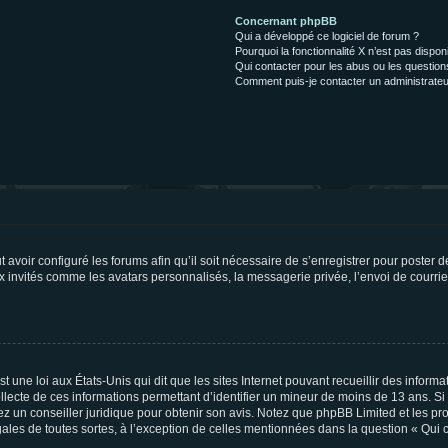
Concernant phpBB
Qui a développé ce logiciel de forum ?
Pourquoi la fonctionnalité X n’est pas dispon
Qui contacter pour les abus ou les questio
Comment puis-je contacter un administrateu
t avoir configuré les forums afin qu’il soit nécessaire de s’enregistrer pour poster
x invités comme les avatars personnalisés, la messagerie privée, l’envoi de courri
t une loi aux États-Unis qui dit que les sites Internet pouvant recueillir des infor
ollecte de ces informations permettant d’identifier un mineur de moins de 13 ans. S
tez un conseiller juridique pour obtenir son avis. Notez que phpBB Limited et les pr
gales de toutes sortes, à l’exception de celles mentionnées dans la question « Qui