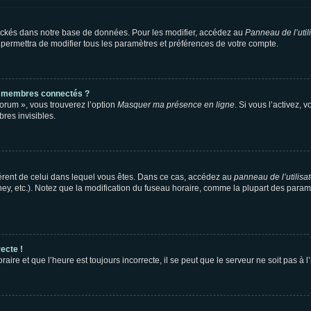
ockés dans notre base de données. Pour les modifier, accédez au
Panneau de l’util
 permettra de modifier tous les paramètres et préférences de votre compte.
s membres connectés ?
forum », vous trouverez l’option
Masquer ma présence en ligne
. Si vous l’activez, 
es invisibles.
ifférent de celui dans lequel vous êtes. Dans ce cas, accédez au
panneau de l’utilisa
ney, etc.). Notez que la modification du fuseau horaire, comme la plupart des para
ecte !
aire et que l’heure est toujours incorrecte, il se peut que le serveur ne soit pas à