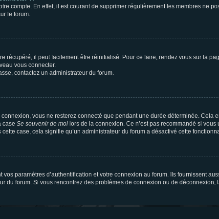
votre compte. En effet, il est courant de supprimer régulièrement les membres ne pos
ur le forum.
 récupéré, il peut facilement être réinitialisé. Pour ce faire, rendez vous sur la p
uveau vous connecter.
passe, contactez un administrateur du forum.
e connexion, vous ne resterez connecté que pendant une durée déterminée. Cela em
la case
Se souvenir de moi
lors de la connexion. Ce n’est pas recommandé si vous u
s cette case, cela signifie qu’un administrateur du forum a désactivé cette fonctionna
os paramètres d’authentification et votre connexion au forum. Ils fournissent aussi
teur du forum. Si vous rencontrez des problèmes de connexion ou de déconnexion, l