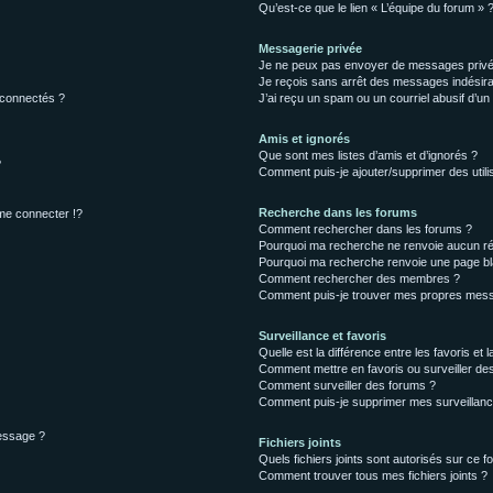
Qu’est-ce que le lien « L’équipe du forum » 
Messagerie privée
Je ne peux pas envoyer de messages privé
Je reçois sans arrêt des messages indésira
 connectés ?
J’ai reçu un spam ou un courriel abusif d’u
Amis et ignorés
Que sont mes listes d’amis et d’ignorés ?
?
Comment puis-je ajouter/supprimer des utilis
Recherche dans les forums
e connecter !?
Comment rechercher dans les forums ?
Pourquoi ma recherche ne renvoie aucun ré
Pourquoi ma recherche renvoie une page bl
Comment rechercher des membres ?
Comment puis-je trouver mes propres mess
Surveillance et favoris
Quelle est la différence entre les favoris et l
Comment mettre en favoris ou surveiller des
Comment surveiller des forums ?
Comment puis-je supprimer mes surveillanc
message ?
Fichiers joints
Quels fichiers joints sont autorisés sur ce f
Comment trouver tous mes fichiers joints ?