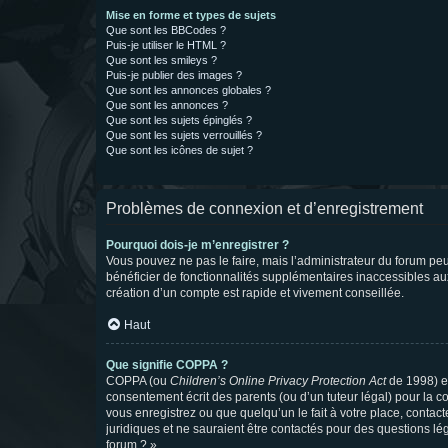
Mise en forme et types de sujets
Que sont les BBCodes ?
Puis-je utiliser le HTML ?
Que sont les smileys ?
Puis-je publier des images ?
Que sont les annonces globales ?
Que sont les annonces ?
Que sont les sujets épinglés ?
Que sont les sujets verrouillés ?
Que sont les icônes de sujet ?
Problèmes de connexion et d’enregistrement
Pourquoi dois-je m’enregistrer ?
Vous pouvez ne pas le faire, mais l’administrateur du forum peu
bénéficier de fonctionnalités supplémentaires inaccessibles au
création d’un compte est rapide et vivement conseillée.
Haut
Que signifie COPPA ?
COPPA (ou
Children’s Online Privacy Protection Act
de 1998) es
consentement écrit des parents (ou d’un tuteur légal) pour la c
vous enregistrez ou que quelqu’un le fait à votre place, contac
juridiques et ne sauraient être contactés pour des questions lé
forum ? ».