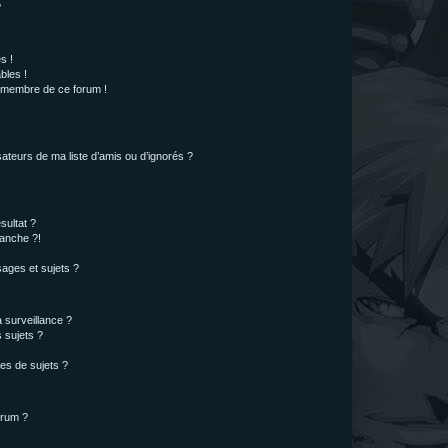
?
s !
bles !
n membre de ce forum !
ateurs de ma liste d’amis ou d’ignorés ?
sultat ?
anche ?!
ages et sujets ?
a surveillance ?
 sujets ?
es de sujets ?
orum ?