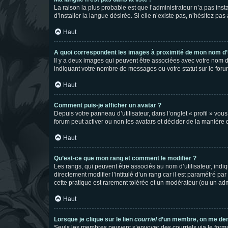
La raison la plus probable est que l’administrateur n’a pas i
d’installer la langue désirée. Si elle n’existe pas, n’hésitez pa
Haut
A quoi correspondent les images à proximité de mon nom d’u
Il y a deux images qui peuvent être associées avec votre nom d’
indiquant votre nombre de messages ou votre statut sur le fo
Haut
Comment puis-je afficher un avatar ?
Depuis votre panneau d’utilisateur, dans l’onglet « profil » vou
forum peut activer ou non les avatars et décider de la manière d
Haut
Qu’est-ce que mon rang et comment le modifier ?
Les rangs, qui peuvent être associés au nom d’utilisateur, ind
directement modifier l’intitulé d’un rang car il est paramétré p
cette pratique est rarement tolérée et un modérateur (ou un ad
Haut
Lorsque je clique sur le lien
courriel
d’un membre, on me de
Seuls les membres peuvent s’envoyer des courriels via le formulai