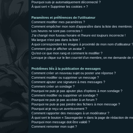
Pourquoi suis-je automatiquement déconnecté ?
À quoi sert « Supprimer les cookies » ?
Paramètres et préférences de l’utilisateur
Comment modifier mes paramètres ?
Comment empêcher mon nom d’apparaître dans la liste des membres
Les heures ne sont pas correctes !
J’ai changé mon fuseau horaire et l’heure est toujours incorrecte !
Ma langue n’est pas dans la liste !
A quoi correspondent les images à proximité de mon nom d’utilisateur 
Comment puis-je afficher un avatar ?
Qu’est-ce que mon rang et comment le modifier ?
Lorsque je clique sur le lien
courriel
d’un membre, on me demande de m
Problèmes liés à la publication de messages
Comment créer un nouveau sujet ou poster une réponse ?
Comment modifier ou supprimer un message ?
Comment ajouter une signature à mes messages ?
Comment créer un sondage ?
Pourquoi ne puis-je pas ajouter plus d’options à mon sondage ?
Comment modifier ou supprimer un sondage ?
Pourquoi ne puis-je pas accéder à un forum ?
Pourquoi ne puis-je pas joindre des fichiers à mon message ?
Pourquoi ai-je reçu un avertissement ?
Comment rapporter des messages à un modérateur ?
À quoi sert le bouton « Sauvegarder » dans la page de rédaction de 
Pourquoi mon message doit être validé ?
Comment remonter mon sujet ?