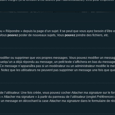
 « Répondre » depuis la page d’un sujet. Il se peut que vous ayez besoin d’être e
: Vous
pouvez
poster de nouveaux sujets, Vous
pouvez
joindre des fichiers, etc.
modifier ou supprimer que vos propres messages. Vous pouvez modifier un message
lqu’un a déjà répondu au message, un petit texte s’affichera en bas du message ind
n. Ce message n’apparaîtra pas si un modérateur ou un administrateur modifie le mes
ive. Notez que les utilisateurs ne peuvent pas supprimer un message une fois que qu
e l’utilisateur. Une fois créée, vous pouvez cocher
Attacher ma signature
sur le fo
 « Attacher ma signature » à partir du panneau de l’utilisateur (onglet
Préférences 
 à un message en décochant la case
Attacher ma signature
dans le formulaire de ré