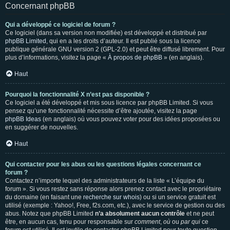
Concernant phpBB
Qui a développé ce logiciel de forum ?
Ce logiciel (dans sa version non modifiée) est développé et distribué par
phpBB Limited
, qui en a les droits d’auteur. Il est publié sous la licence
publique générale GNU version 2 (GPL-2.0) et peut être diffusé librement. Pour
plus d’informations, visitez la page «
À propos de phpBB
» (en anglais).
Haut
Pourquoi la fonctionnalité X n’est pas disponible ?
Ce logiciel a été développé et mis sous licence par phpBB Limited. Si vous
pensez qu’une fonctionnalité nécessite d’être ajoutée, visitez la page
phpBB Ideas
(en anglais) où vous pouvez voter pour des idées proposées ou
en suggérer de nouvelles.
Haut
Qui contacter pour les abus ou les questions légales concernant ce
forum ?
Contactez n’importe lequel des administrateurs de la liste « L’équipe du
forum ». Si vous restez sans réponse alors prenez contact avec le propriétaire
du domaine (en faisant une
recherche sur whois
) ou si un service gratuit est
utilisé (exemple : Yahoo!, Free, f2s.com, etc.), avec le service de gestion ou des
abus. Notez que phpBB Limited
n’a absolument aucun contrôle
et ne peut
être, en aucun cas, tenu pour responsable sur
comment
,
où
ou
par qui
ce