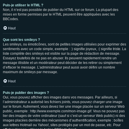
Puis-je utiliser le HTML ?
Non, il n’est pas possible de publier du HTML sur ce forum. La plupart des
mises en forme permises par le HTML peuvent être appliquées avec les
BBCodes.
Haut
Que sont les smileys ?
Les smileys, ou émoticônes, sont de petites images utilisées pour exprimer des
sentiments avec un code simple, exemple : :) signifie joyeux, :( signifie triste. La
liste complète des smileys est visible sur la page de rédaction de message.
Essayez toutefois de ne pas en abuser. Ils peuvent rapidement rendre un
message illisible et un modérateur peut décider de les retirer ou simplement
d’effacer le message. L’administrateur peut aussi avoir défini un nombre
maximum de smileys par message.
Haut
Puis-je publier des images ?
Oui, vous pouvez afficher des images dans vos messages. Par ailleurs, si
l’administrateur a autorisé les fichiers joints, vous pouvez charger une image
sur le forum. Autrement, vous devez lier une image placée sur un serveur Web
public, exemple : http://www.exemple.com/mon-image.gif. Vous ne pouvez pas
lier des images de votre ordinateur (sauf si c’est un serveur Web public) ni des
images placées derrière des mécanismes d’authentification, exemple : boîtes
aux lettres Hotmail ou Yahoo!, sites protégés par un mot de passe, etc. Pour