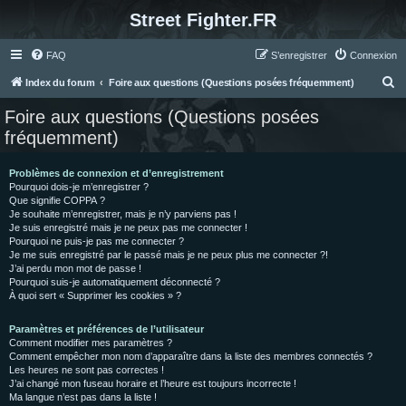
Street Fighter.FR
FAQ
S’enregistrer
Connexion
R
Index du forum
Foire aux questions (Questions posées fréquemment)
e
Foire aux questions (Questions posées
c
fréquemment)
h
e
Problèmes de connexion et d’enregistrement
Pourquoi dois-je m’enregistrer ?
r
Que signifie COPPA ?
c
Je souhaite m’enregistrer, mais je n’y parviens pas !
Je suis enregistré mais je ne peux pas me connecter !
h
Pourquoi ne puis-je pas me connecter ?
Je me suis enregistré par le passé mais je ne peux plus me connecter ?!
e
J’ai perdu mon mot de passe !
r
Pourquoi suis-je automatiquement déconnecté ?
À quoi sert « Supprimer les cookies » ?
Paramètres et préférences de l’utilisateur
Comment modifier mes paramètres ?
Comment empêcher mon nom d’apparaître dans la liste des membres connectés ?
Les heures ne sont pas correctes !
J’ai changé mon fuseau horaire et l’heure est toujours incorrecte !
Ma langue n’est pas dans la liste !