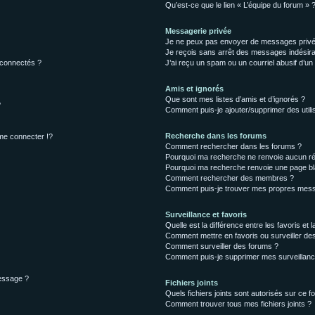
Qu’est-ce que le lien « L’équipe du forum » 
Messagerie privée
Je ne peux pas envoyer de messages privé
Je reçois sans arrêt des messages indésira
 connectés ?
J’ai reçu un spam ou un courriel abusif d’u
Amis et ignorés
Que sont mes listes d’amis et d’ignorés ?
?
Comment puis-je ajouter/supprimer des utilis
Recherche dans les forums
e connecter !?
Comment rechercher dans les forums ?
Pourquoi ma recherche ne renvoie aucun ré
Pourquoi ma recherche renvoie une page bl
Comment rechercher des membres ?
Comment puis-je trouver mes propres mess
Surveillance et favoris
Quelle est la différence entre les favoris et l
Comment mettre en favoris ou surveiller des
Comment surveiller des forums ?
Comment puis-je supprimer mes surveillanc
message ?
Fichiers joints
Quels fichiers joints sont autorisés sur ce f
Comment trouver tous mes fichiers joints ?