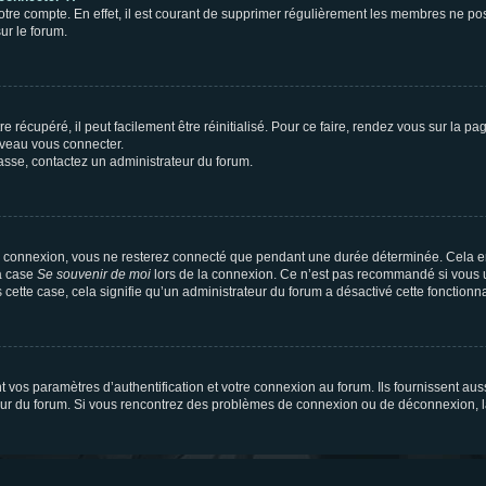
votre compte. En effet, il est courant de supprimer régulièrement les membres ne pos
ur le forum.
 récupéré, il peut facilement être réinitialisé. Pour ce faire, rendez vous sur la p
uveau vous connecter.
passe, contactez un administrateur du forum.
e connexion, vous ne resterez connecté que pendant une durée déterminée. Cela em
la case
Se souvenir de moi
lors de la connexion. Ce n’est pas recommandé si vous u
s cette case, cela signifie qu’un administrateur du forum a désactivé cette fonctionna
os paramètres d’authentification et votre connexion au forum. Ils fournissent aussi
teur du forum. Si vous rencontrez des problèmes de connexion ou de déconnexion, l