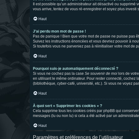
Il est possible qu’un administrateur ait désactivé ou supprimé 
vous arrive, tentez de vous ré-enregistrer et soyez plus investi s
Haut
J’ai perdu mon mot de passe !
Pas de panique ! Bien que votre mot de passe ne puisse pas être
Suivez les instructions énoncées et vous devriez pouvoir à no
Si toutefois vous ne parveniez pas à réinitialiser votre mot de 
Haut
Pourquoi suis-je automatiquement déconnecté ?
Si vous ne cochez pas la case
Se souvenir de moi
lors de votr
en utilisant le même ordinateur. Pour rester connecté, cochez 
(bibliothèque, cyber-café, université, etc.). Si vous ne voyez pa
Haut
À quoi sert « Supprimer les cookies » ?
Cela supprime tous les cookies créés par phpBB qui conservent v
messages (lu ou non lu) si cela a été activé par un administra
Haut
Paramètres et préférences de l’utilisateur