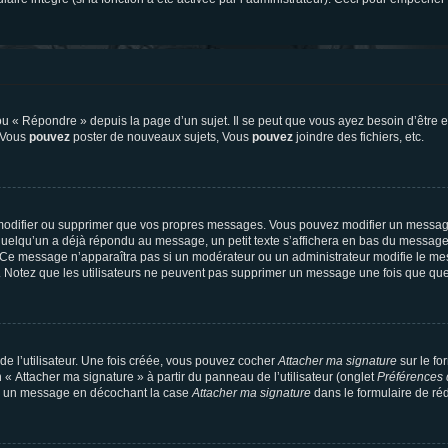
 « Répondre » depuis la page d’un sujet. Il se peut que vous ayez besoin d’être e
: Vous
pouvez
poster de nouveaux sujets, Vous
pouvez
joindre des fichiers, etc.
modifier ou supprimer que vos propres messages. Vous pouvez modifier un message
lqu’un a déjà répondu au message, un petit texte s’affichera en bas du message ind
n. Ce message n’apparaîtra pas si un modérateur ou un administrateur modifie le mes
ive. Notez que les utilisateurs ne peuvent pas supprimer un message une fois que qu
e l’utilisateur. Une fois créée, vous pouvez cocher
Attacher ma signature
sur le fo
 « Attacher ma signature » à partir du panneau de l’utilisateur (onglet
Préférences 
 à un message en décochant la case
Attacher ma signature
dans le formulaire de ré