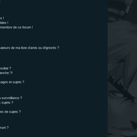
?
s !
bles !
n membre de ce forum !
ateurs de ma liste d’amis ou d’ignorés ?
sultat ?
anche ?!
ages et sujets ?
a surveillance ?
 sujets ?
es de sujets ?
orum ?