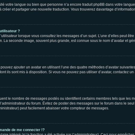
nstallé votre langue ou bien que personne n’a encore traduit phpBB dans votre lang
s à créer et partager une nouvelle traduction. Vous trouverez davantage d’information
tilisateur ?
utilisateur lorsque vous consultez les messages d’un sujet. L’une d’elles peut êtr
rum. La seconde image, souvent plus grande, est connue sous le nom d’avatar et 
s pouvez ajouter un avatar en utilisant l’une des quatre méthodes d’avatar suivantes 
ont ils sont mis à disposition. Si vous ne pouvez pas utiliser d’avatar, contactez un
iquent le nombre de messages postés ou identifient certains membres tels que les 
ar l’administrateur du forum. Évitez de poster des messages sur le forum dans le seu
ministrateur) peut facilement abaisser votre compteur de messages.
mande de me connecter !?
re intégré (si la fonction a été activée par l’administrateur). Ceci pour empêcher l’u