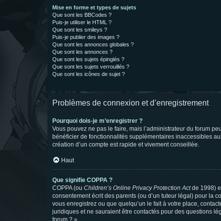
Mise en forme et types de sujets
Que sont les BBCodes ?
Puis-je utiliser le HTML ?
Que sont les smileys ?
Puis-je publier des images ?
Que sont les annonces globales ?
Que sont les annonces ?
Que sont les sujets épinglés ?
Que sont les sujets verrouillés ?
Que sont les icônes de sujet ?
Problèmes de connexion et d’enregistrement
Pourquoi dois-je m’enregistrer ?
Vous pouvez ne pas le faire, mais l’administrateur du forum peu
bénéficier de fonctionnalités supplémentaires inaccessibles au
création d’un compte est rapide et vivement conseillée.
Haut
Que signifie COPPA ?
COPPA (ou
Children’s Online Privacy Protection Act
de 1998) es
consentement écrit des parents (ou d’un tuteur légal) pour la c
vous enregistrez ou que quelqu’un le fait à votre place, contac
juridiques et ne sauraient être contactés pour des questions lé
forum ? ».