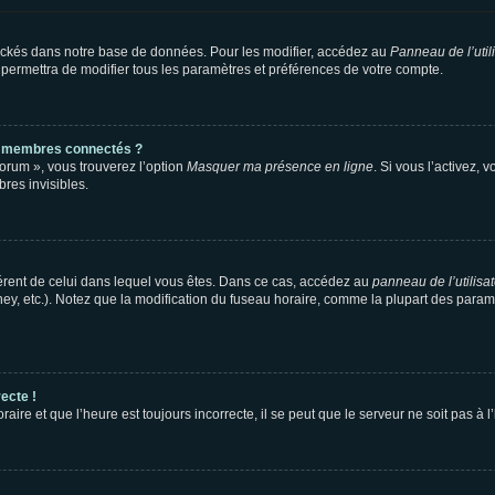
ockés dans notre base de données. Pour les modifier, accédez au
Panneau de l’util
 permettra de modifier tous les paramètres et préférences de votre compte.
s membres connectés ?
forum », vous trouverez l’option
Masquer ma présence en ligne
. Si vous l’activez, 
es invisibles.
ifférent de celui dans lequel vous êtes. Dans ce cas, accédez au
panneau de l’utilisa
ney, etc.). Notez que la modification du fuseau horaire, comme la plupart des para
ecte !
aire et que l’heure est toujours incorrecte, il se peut que le serveur ne soit pas à