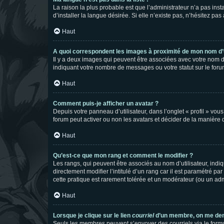
La raison la plus probable est que l’administrateur n’a pas i
d’installer la langue désirée. Si elle n’existe pas, n’hésitez pa
Haut
A quoi correspondent les images à proximité de mon nom d’u
Il y a deux images qui peuvent être associées avec votre nom d’
indiquant votre nombre de messages ou votre statut sur le fo
Haut
Comment puis-je afficher un avatar ?
Depuis votre panneau d’utilisateur, dans l’onglet « profil » vou
forum peut activer ou non les avatars et décider de la manière d
Haut
Qu’est-ce que mon rang et comment le modifier ?
Les rangs, qui peuvent être associés au nom d’utilisateur, ind
directement modifier l’intitulé d’un rang car il est paramétré p
cette pratique est rarement tolérée et un modérateur (ou un ad
Haut
Lorsque je clique sur le lien
courriel
d’un membre, on me de
Seuls les membres peuvent s’envoyer des courriels via le formulai