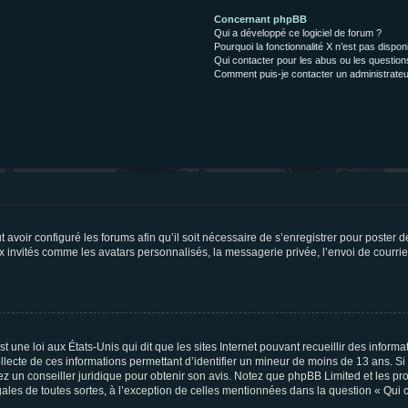
Concernant phpBB
Qui a développé ce logiciel de forum ?
Pourquoi la fonctionnalité X n’est pas dispon
Qui contacter pour les abus ou les questio
Comment puis-je contacter un administrateu
t avoir configuré les forums afin qu’il soit nécessaire de s’enregistrer pour poster
x invités comme les avatars personnalisés, la messagerie privée, l’envoi de courri
t une loi aux États-Unis qui dit que les sites Internet pouvant recueillir des infor
ollecte de ces informations permettant d’identifier un mineur de moins de 13 ans. S
tez un conseiller juridique pour obtenir son avis. Notez que phpBB Limited et les pr
gales de toutes sortes, à l’exception de celles mentionnées dans la question « Qui