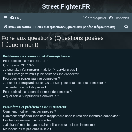
Street Fighter.FR
FAQ
S’enregistrer
Connexion
R
Index du forum
Foire aux questions (Questions posées fréquemment)
e
Foire aux questions (Questions posées
c
fréquemment)
h
e
Problèmes de connexion et d’enregistrement
Pourquoi dois-je m’enregistrer ?
r
Que signifie COPPA ?
c
Je souhaite m’enregistrer, mais je n’y parviens pas !
Je suis enregistré mais je ne peux pas me connecter !
h
Pourquoi ne puis-je pas me connecter ?
Je me suis enregistré par le passé mais je ne peux plus me connecter ?!
e
J’ai perdu mon mot de passe !
r
Pourquoi suis-je automatiquement déconnecté ?
À quoi sert « Supprimer les cookies » ?
Paramètres et préférences de l’utilisateur
Comment modifier mes paramètres ?
Comment empêcher mon nom d’apparaître dans la liste des membres connectés ?
Les heures ne sont pas correctes !
J’ai changé mon fuseau horaire et l’heure est toujours incorrecte !
Ma langue n’est pas dans la liste !