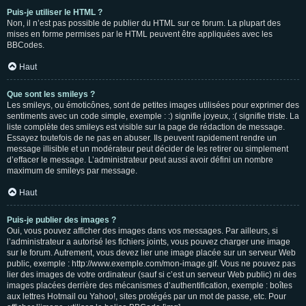
Puis-je utiliser le HTML ?
Non, il n’est pas possible de publier du HTML sur ce forum. La plupart des
mises en forme permises par le HTML peuvent être appliquées avec les
BBCodes.
Haut
Que sont les smileys ?
Les smileys, ou émoticônes, sont de petites images utilisées pour exprimer des
sentiments avec un code simple, exemple : :) signifie joyeux, :( signifie triste. La
liste complète des smileys est visible sur la page de rédaction de message.
Essayez toutefois de ne pas en abuser. Ils peuvent rapidement rendre un
message illisible et un modérateur peut décider de les retirer ou simplement
d’effacer le message. L’administrateur peut aussi avoir défini un nombre
maximum de smileys par message.
Haut
Puis-je publier des images ?
Oui, vous pouvez afficher des images dans vos messages. Par ailleurs, si
l’administrateur a autorisé les fichiers joints, vous pouvez charger une image
sur le forum. Autrement, vous devez lier une image placée sur un serveur Web
public, exemple : http://www.exemple.com/mon-image.gif. Vous ne pouvez pas
lier des images de votre ordinateur (sauf si c’est un serveur Web public) ni des
images placées derrière des mécanismes d’authentification, exemple : boîtes
aux lettres Hotmail ou Yahoo!, sites protégés par un mot de passe, etc. Pour