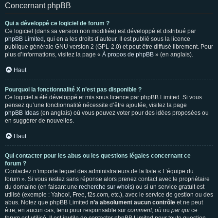
Concernant phpBB
Qui a développé ce logiciel de forum ?
Ce logiciel (dans sa version non modifiée) est développé et distribué par
phpBB Limited
, qui en a les droits d’auteur. Il est publié sous la licence
publique générale GNU version 2 (GPL-2.0) et peut être diffusé librement. Pour
plus d’informations, visitez la page «
À propos de phpBB
» (en anglais).
Haut
Pourquoi la fonctionnalité X n’est pas disponible ?
Ce logiciel a été développé et mis sous licence par phpBB Limited. Si vous
pensez qu’une fonctionnalité nécessite d’être ajoutée, visitez la page
phpBB Ideas
(en anglais) où vous pouvez voter pour des idées proposées ou
en suggérer de nouvelles.
Haut
Qui contacter pour les abus ou les questions légales concernant ce
forum ?
Contactez n’importe lequel des administrateurs de la liste « L’équipe du
forum ». Si vous restez sans réponse alors prenez contact avec le propriétaire
du domaine (en faisant une
recherche sur whois
) ou si un service gratuit est
utilisé (exemple : Yahoo!, Free, f2s.com, etc.), avec le service de gestion ou des
abus. Notez que phpBB Limited
n’a absolument aucun contrôle
et ne peut
être, en aucun cas, tenu pour responsable sur
comment
,
où
ou
par qui
ce