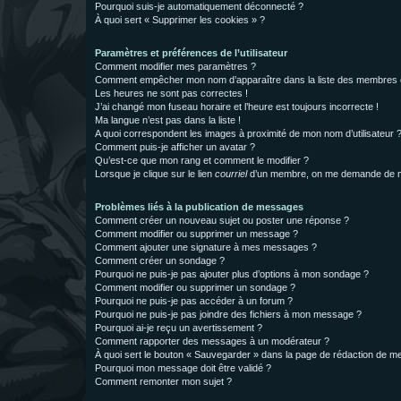
Pourquoi suis-je automatiquement déconnecté ?
À quoi sert « Supprimer les cookies » ?
Paramètres et préférences de l’utilisateur
Comment modifier mes paramètres ?
Comment empêcher mon nom d’apparaître dans la liste des membres
Les heures ne sont pas correctes !
J’ai changé mon fuseau horaire et l’heure est toujours incorrecte !
Ma langue n’est pas dans la liste !
A quoi correspondent les images à proximité de mon nom d’utilisateur 
Comment puis-je afficher un avatar ?
Qu’est-ce que mon rang et comment le modifier ?
Lorsque je clique sur le lien
courriel
d’un membre, on me demande de m
Problèmes liés à la publication de messages
Comment créer un nouveau sujet ou poster une réponse ?
Comment modifier ou supprimer un message ?
Comment ajouter une signature à mes messages ?
Comment créer un sondage ?
Pourquoi ne puis-je pas ajouter plus d’options à mon sondage ?
Comment modifier ou supprimer un sondage ?
Pourquoi ne puis-je pas accéder à un forum ?
Pourquoi ne puis-je pas joindre des fichiers à mon message ?
Pourquoi ai-je reçu un avertissement ?
Comment rapporter des messages à un modérateur ?
À quoi sert le bouton « Sauvegarder » dans la page de rédaction de 
Pourquoi mon message doit être validé ?
Comment remonter mon sujet ?