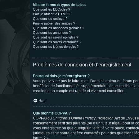
Mise en forme et types de sujets
Que sont les BBCodes ?
Puis-je utiliser le HTML ?
Que sont les smileys ?
Puis-je publier des images ?
Que sont les annonces globales ?
Que sont les annonces ?
Que sont les sujets épinglés ?
Que sont les sujets verrouillés ?
Que sont les icônes de sujet ?
Problèmes de connexion et d’enregistrement
Pourquoi dois-je m’enregistrer ?
Vous pouvez ne pas le faire, mais l’administrateur du forum peu
bénéficier de fonctionnalités supplémentaires inaccessibles au
création d’un compte est rapide et vivement conseillée.
Haut
Que signifie COPPA ?
COPPA (ou
Children’s Online Privacy Protection Act
de 1998) es
consentement écrit des parents (ou d’un tuteur légal) pour la c
vous enregistrez ou que quelqu’un le fait à votre place, contac
juridiques et ne sauraient être contactés pour des questions lé
forum ? ».