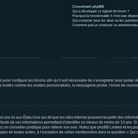
Concernant phpBB
Qui a développé ce logiciel de forum ?
Pourquoi la fonctionnalité X n’est pas dispon
Qui contacter pour les abus ou les questio
Comment puis-je contacter un administrateu
t avoir configuré les forums afin qu’il soit nécessaire de s’enregistrer pour poster
x invités comme les avatars personnalisés, la messagerie privée, l’envoi de courri
t une loi aux États-Unis qui dit que les sites Internet pouvant recueillir des infor
ollecte de ces informations permettant d’identifier un mineur de moins de 13 ans. S
tez un conseiller juridique pour obtenir son avis. Notez que phpBB Limited et les pr
gales de toutes sortes, à l’exception de celles mentionnées dans la question « Qui