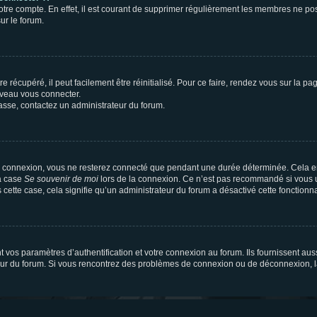
votre compte. En effet, il est courant de supprimer régulièrement les membres ne pos
ur le forum.
 récupéré, il peut facilement être réinitialisé. Pour ce faire, rendez vous sur la p
uveau vous connecter.
passe, contactez un administrateur du forum.
e connexion, vous ne resterez connecté que pendant une durée déterminée. Cela em
la case
Se souvenir de moi
lors de la connexion. Ce n’est pas recommandé si vous u
s cette case, cela signifie qu’un administrateur du forum a désactivé cette fonctionna
os paramètres d’authentification et votre connexion au forum. Ils fournissent aussi
teur du forum. Si vous rencontrez des problèmes de connexion ou de déconnexion, l