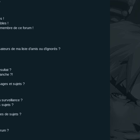
?
s !
bles !
n membre de ce forum !
ateurs de ma liste d’amis ou d’ignorés ?
sultat ?
anche ?!
ages et sujets ?
a surveillance ?
 sujets ?
es de sujets ?
orum ?