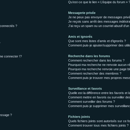
Qu’est-ce que le lien « L’équipe du forum » 
Messagerie privée
Je ne peux pas envoyer de messages privé
Je reçois sans arrêt des messages indésira
 connectés ?
J’ai reçu un spam ou un courriel abusif d’u
Amis et ignorés
Que sont mes listes d’amis et d’ignorés ?
?
Comment puis-je ajouter/supprimer des utilis
Recherche dans les forums
e connecter !?
Comment rechercher dans les forums ?
Pourquoi ma recherche ne renvoie aucun ré
Pourquoi ma recherche renvoie une page bl
Comment rechercher des membres ?
Comment puis-je trouver mes propres mess
Surveillance et favoris
Quelle est la différence entre les favoris et l
Comment mettre en favoris ou surveiller des
Comment surveiller des forums ?
Comment puis-je supprimer mes surveillanc
message ?
Fichiers joints
Quels fichiers joints sont autorisés sur ce f
Comment trouver tous mes fichiers joints ?