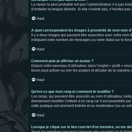
La raison la plus probable est que l’administrateur n’a pas i
d’installer la langue désirée. Si elle n’existe pas, n’hésitez pa
Haut
A quoi correspondent les images à proximité de mon nom d’u
Il y a deux images qui peuvent être associées avec votre nom d’
indiquant votre nombre de messages ou votre statut sur le fo
Haut
Comment puis-je afficher un avatar ?
Depuis votre panneau d’utilisateur, dans l’onglet « profil » vou
forum peut activer ou non les avatars et décider de la manière d
Haut
Qu’est-ce que mon rang et comment le modifier ?
Les rangs, qui peuvent être associés au nom d’utilisateur, ind
directement modifier l’intitulé d’un rang car il est paramétré p
cette pratique est rarement tolérée et un modérateur (ou un ad
Haut
Lorsque je clique sur le lien
courriel
d’un membre, on me de
Seuls les membres peuvent s’envoyer des courriels via le formulai