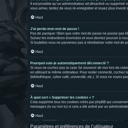
Il est possible qu’un administrateur ait désactivé ou supprimé 
vous arrive, tentez de vous ré-enregistrer et soyez plus investi s
Haut
J’ai perdu mon mot de passe !
Pas de panique ! Bien que votre mot de passe ne puisse pas être
Suivez les instructions énoncées et vous devriez pouvoir à no
Si toutefois vous ne parveniez pas à réinitialiser votre mot de 
Haut
Pourquoi suis-je automatiquement déconnecté ?
Si vous ne cochez pas la case
Se souvenir de moi
lors de votr
en utilisant le même ordinateur. Pour rester connecté, cochez 
(bibliothèque, cyber-café, université, etc.). Si vous ne voyez pa
Haut
À quoi sert « Supprimer les cookies » ?
Cela supprime tous les cookies créés par phpBB qui conservent v
messages (lu ou non lu) si cela a été activé par un administra
Haut
Paramètres et préférences de l’utilisateur