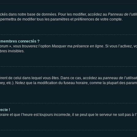
ockés dans notre base de données. Pour les modifier, accédez au
Panneau de l’util
 permettra de modifier tous les paramètres et préférences de votre compte.
s membres connectés ?
forum », vous trouverez l’option
Masquer ma présence en ligne
. Si vous l’activez, 
es invisibles.
ifférent de celui dans lequel vous êtes. Dans ce cas, accédez au
panneau de l’utilisa
ney, etc.). Notez que la modification du fuseau horaire, comme la plupart des para
ecte !
aire et que l’heure est toujours incorrecte, il se peut que le serveur ne soit pas à