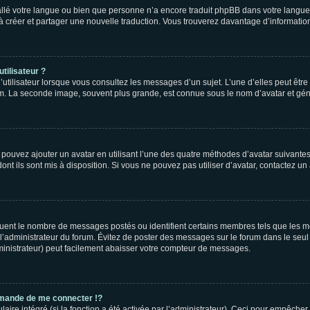
nstallé votre langue ou bien que personne n’a encore traduit phpBB dans votre lang
s à créer et partager une nouvelle traduction. Vous trouverez davantage d’information
tilisateur ?
utilisateur lorsque vous consultez les messages d’un sujet. L’une d’elles peut êtr
rum. La seconde image, souvent plus grande, est connue sous le nom d’avatar et 
s pouvez ajouter un avatar en utilisant l’une des quatre méthodes d’avatar suivantes 
ont ils sont mis à disposition. Si vous ne pouvez pas utiliser d’avatar, contactez un
iquent le nombre de messages postés ou identifient certains membres tels que les 
ar l’administrateur du forum. Évitez de poster des messages sur le forum dans le seu
ministrateur) peut facilement abaisser votre compteur de messages.
mande de me connecter !?
re intégré (si la fonction a été activée par l’administrateur). Ceci pour empêcher l’u