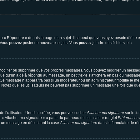
 « Répondre » depuis la page d’un sujet. Il se peut que vous ayez besoin d’être e
: Vous
pouvez
poster de nouveaux sujets, Vous
pouvez
joindre des fichiers, etc.
modifier ou supprimer que vos propres messages. Vous pouvez modifier un message
lqu’un a déjà répondu au message, un petit texte s’affichera en bas du message ind
n. Ce message n’apparaîtra pas si un modérateur ou un administrateur modifie le mes
ive. Notez que les utilisateurs ne peuvent pas supprimer un message une fois que qu
e l’utilisateur. Une fois créée, vous pouvez cocher
Attacher ma signature
sur le fo
 « Attacher ma signature » à partir du panneau de l’utilisateur (onglet
Préférences 
 à un message en décochant la case
Attacher ma signature
dans le formulaire de ré