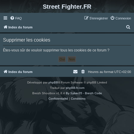
Street Fighter.FR
FAQ
S’enregistrer
Connexion
R
Index du forum
e
Supprimer les cookies
c
h
Êtes-vous sûr de vouloir supprimer tous les cookies de ce forum ?
e
r
c
Index du forum
Heures au format
UTC+02:00
h
Développé par
phpBB
® Forum Software © phpBB Limited
e
Traduit par
phpBB-fr.com
r
Breizh Shoutbox v1.8.4
By Sylver35 - Breizh Code
Confidentialité
|
Conditions