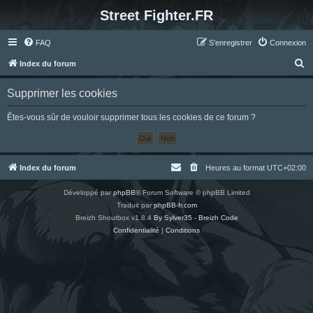
Street Fighter.FR
FAQ
S’enregistrer
Connexion
R
Index du forum
e
Supprimer les cookies
c
h
Êtes-vous sûr de vouloir supprimer tous les cookies de ce forum ?
e
r
c
Index du forum
Heures au format
UTC+02:00
h
Développé par
phpBB
® Forum Software © phpBB Limited
e
Traduit par
phpBB-fr.com
r
Breizh Shoutbox v1.8.4
By Sylver35 - Breizh Code
Confidentialité
|
Conditions