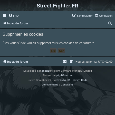
Street Fighter.FR
FAQ
S’enregistrer
Connexion
R
Index du forum
e
Supprimer les cookies
c
h
Êtes-vous sûr de vouloir supprimer tous les cookies de ce forum ?
e
r
c
Index du forum
Heures au format
UTC+02:00
h
Développé par
phpBB
® Forum Software © phpBB Limited
e
Traduit par
phpBB-fr.com
r
Breizh Shoutbox v1.8.4
By Sylver35 - Breizh Code
Confidentialité
|
Conditions