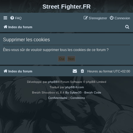
Street Fighter.FR
FAQ
S’enregistrer
Connexion
R
Index du forum
e
Supprimer les cookies
c
h
Êtes-vous sûr de vouloir supprimer tous les cookies de ce forum ?
e
r
c
Index du forum
Heures au format
UTC+02:00
h
Développé par
phpBB
® Forum Software © phpBB Limited
e
Traduit par
phpBB-fr.com
r
Breizh Shoutbox v1.8.4
By Sylver35 - Breizh Code
Confidentialité
|
Conditions