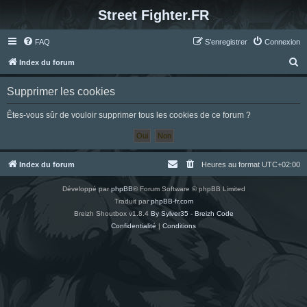
Street Fighter.FR
FAQ
S’enregistrer
Connexion
R
Index du forum
e
Supprimer les cookies
c
h
Êtes-vous sûr de vouloir supprimer tous les cookies de ce forum ?
e
r
c
Index du forum
Heures au format
UTC+02:00
h
Développé par
phpBB
® Forum Software © phpBB Limited
e
Traduit par
phpBB-fr.com
r
Breizh Shoutbox v1.8.4
By Sylver35 - Breizh Code
Confidentialité
|
Conditions