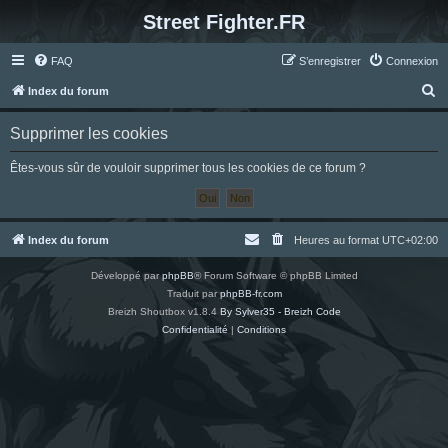
Street Fighter.FR
FAQ
S’enregistrer
Connexion
R
Index du forum
e
Supprimer les cookies
c
h
Êtes-vous sûr de vouloir supprimer tous les cookies de ce forum ?
e
r
c
Index du forum
Heures au format
UTC+02:00
h
Développé par
phpBB
® Forum Software © phpBB Limited
e
Traduit par
phpBB-fr.com
r
Breizh Shoutbox v1.8.4
By Sylver35 - Breizh Code
Confidentialité
|
Conditions