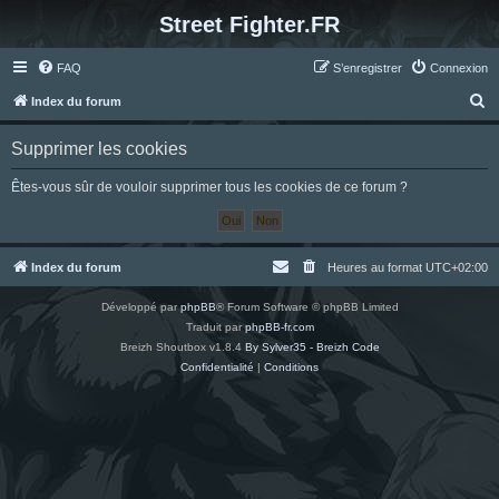
Street Fighter.FR
FAQ
S’enregistrer
Connexion
R
Index du forum
e
Supprimer les cookies
c
h
Êtes-vous sûr de vouloir supprimer tous les cookies de ce forum ?
e
r
c
Index du forum
Heures au format
UTC+02:00
h
Développé par
phpBB
® Forum Software © phpBB Limited
e
Traduit par
phpBB-fr.com
r
Breizh Shoutbox v1.8.4
By Sylver35 - Breizh Code
Confidentialité
|
Conditions