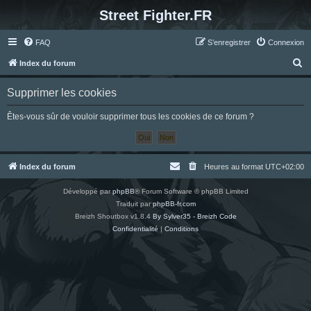
Street Fighter.FR
FAQ
S’enregistrer
Connexion
R
Index du forum
e
Supprimer les cookies
c
h
Êtes-vous sûr de vouloir supprimer tous les cookies de ce forum ?
e
r
c
Index du forum
Heures au format
UTC+02:00
h
Développé par
phpBB
® Forum Software © phpBB Limited
e
Traduit par
phpBB-fr.com
r
Breizh Shoutbox v1.8.4
By Sylver35 - Breizh Code
Confidentialité
|
Conditions