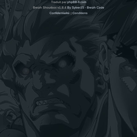
Traduit par
phpBB-fr.com
Breizh Shoutbox v1.8.4
By Sylver35 - Breizh Code
Confidentialité
|
Conditions