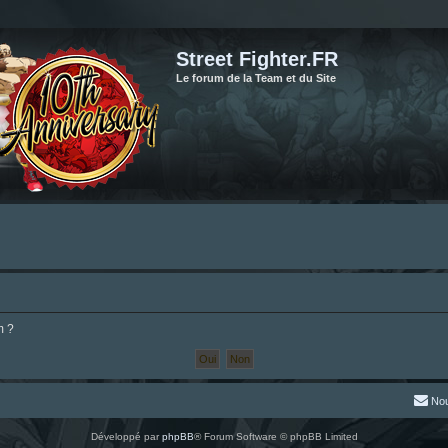
Street Fighter.FR
Le forum de la Team et du Site
m ?
Nou
Développé par
phpBB
® Forum Software © phpBB Limited