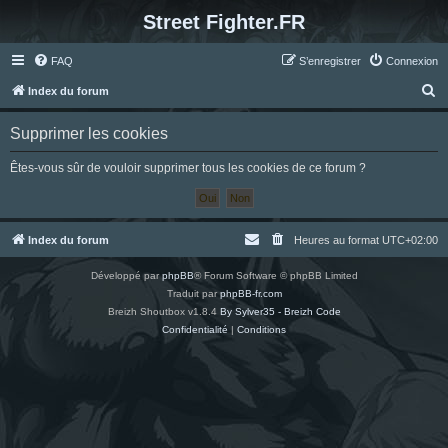
Street Fighter.FR
FAQ
S’enregistrer
Connexion
R
Index du forum
e
Supprimer les cookies
c
h
Êtes-vous sûr de vouloir supprimer tous les cookies de ce forum ?
e
r
c
Index du forum
Heures au format
UTC+02:00
h
Développé par
phpBB
® Forum Software © phpBB Limited
e
Traduit par
phpBB-fr.com
r
Breizh Shoutbox v1.8.4
By Sylver35 - Breizh Code
Confidentialité
|
Conditions