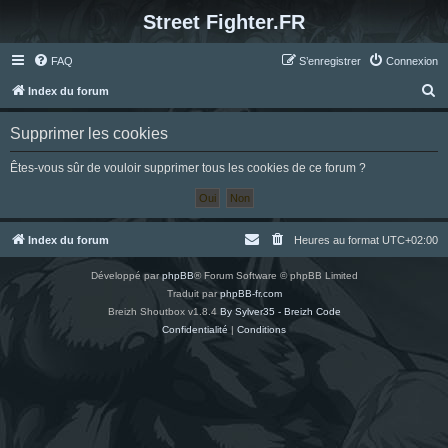
Street Fighter.FR
FAQ
S’enregistrer
Connexion
R
Index du forum
e
Supprimer les cookies
c
h
Êtes-vous sûr de vouloir supprimer tous les cookies de ce forum ?
e
r
c
Index du forum
Heures au format
UTC+02:00
h
Développé par
phpBB
® Forum Software © phpBB Limited
e
Traduit par
phpBB-fr.com
r
Breizh Shoutbox v1.8.4
By Sylver35 - Breizh Code
Confidentialité
|
Conditions