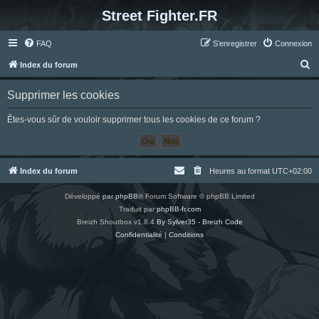
Street Fighter.FR
FAQ
S’enregistrer
Connexion
R
Index du forum
e
Supprimer les cookies
c
h
Êtes-vous sûr de vouloir supprimer tous les cookies de ce forum ?
e
r
c
Index du forum
Heures au format
UTC+02:00
h
Développé par
phpBB
® Forum Software © phpBB Limited
e
Traduit par
phpBB-fr.com
r
Breizh Shoutbox v1.8.4
By Sylver35 - Breizh Code
Confidentialité
|
Conditions