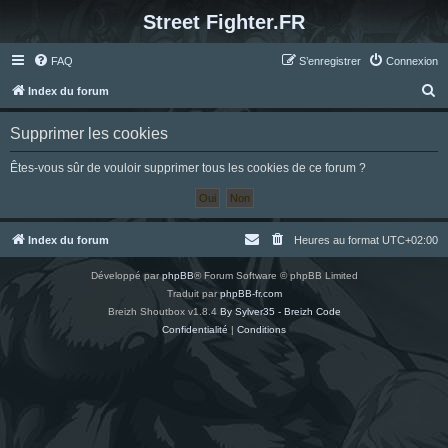
Street Fighter.FR
FAQ
S’enregistrer
Connexion
R
Index du forum
e
Supprimer les cookies
c
h
Êtes-vous sûr de vouloir supprimer tous les cookies de ce forum ?
e
r
c
Index du forum
Heures au format
UTC+02:00
h
Développé par
phpBB
® Forum Software © phpBB Limited
e
Traduit par
phpBB-fr.com
r
Breizh Shoutbox v1.8.4
By Sylver35 - Breizh Code
Confidentialité
|
Conditions