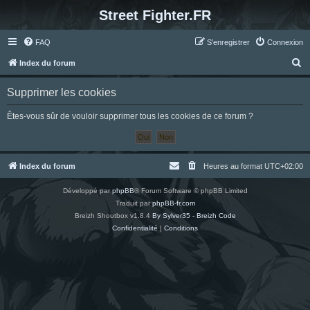
Street Fighter.FR
FAQ
S’enregistrer
Connexion
R
Index du forum
e
Supprimer les cookies
c
h
Êtes-vous sûr de vouloir supprimer tous les cookies de ce forum ?
e
r
c
Index du forum
Heures au format
UTC+02:00
h
Développé par
phpBB
® Forum Software © phpBB Limited
e
Traduit par
phpBB-fr.com
r
Breizh Shoutbox v1.8.4
By Sylver35 - Breizh Code
Confidentialité
|
Conditions