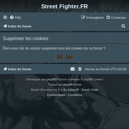
Street Fighter.FR
FAQ
S’enregistrer
Connexion
R
Index du forum
e
Supprimer les cookies
c
h
Êtes-vous sûr de vouloir supprimer tous les cookies de ce forum ?
e
r
c
Index du forum
Heures au format
UTC+02:00
h
Développé par
phpBB
® Forum Software © phpBB Limited
e
Traduit par
phpBB-fr.com
r
Breizh Shoutbox v1.8.4
By Sylver35 - Breizh Code
Confidentialité
|
Conditions