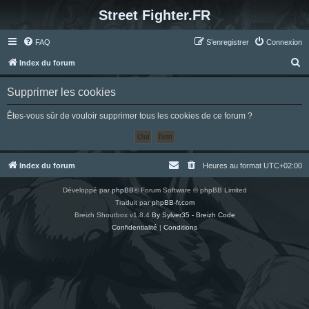
Street Fighter.FR
FAQ
S’enregistrer
Connexion
R
Index du forum
e
Supprimer les cookies
c
h
Êtes-vous sûr de vouloir supprimer tous les cookies de ce forum ?
e
r
c
Index du forum
Heures au format
UTC+02:00
h
Développé par
phpBB
® Forum Software © phpBB Limited
e
Traduit par
phpBB-fr.com
r
Breizh Shoutbox v1.8.4
By Sylver35 - Breizh Code
Confidentialité
|
Conditions