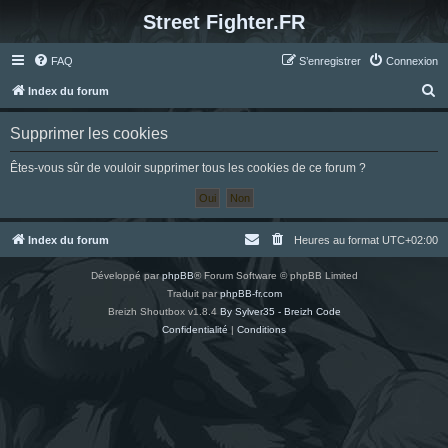
Street Fighter.FR
FAQ
S’enregistrer
Connexion
R
Index du forum
e
Supprimer les cookies
c
h
Êtes-vous sûr de vouloir supprimer tous les cookies de ce forum ?
e
r
c
Index du forum
Heures au format
UTC+02:00
h
Développé par
phpBB
® Forum Software © phpBB Limited
e
Traduit par
phpBB-fr.com
r
Breizh Shoutbox v1.8.4
By Sylver35 - Breizh Code
Confidentialité
|
Conditions