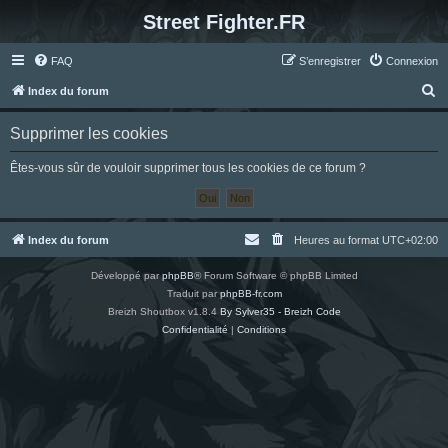
Street Fighter.FR
FAQ
S’enregistrer
Connexion
R
Index du forum
e
Supprimer les cookies
c
h
Êtes-vous sûr de vouloir supprimer tous les cookies de ce forum ?
e
r
c
Index du forum
Heures au format
UTC+02:00
h
Développé par
phpBB
® Forum Software © phpBB Limited
e
Traduit par
phpBB-fr.com
r
Breizh Shoutbox v1.8.4
By Sylver35 - Breizh Code
Confidentialité
|
Conditions