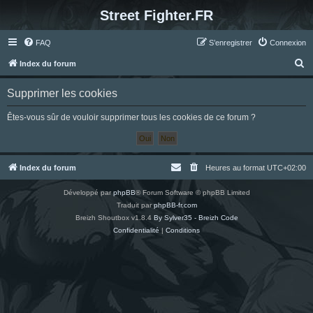
Street Fighter.FR
FAQ
S’enregistrer
Connexion
R
Index du forum
e
Supprimer les cookies
c
h
Êtes-vous sûr de vouloir supprimer tous les cookies de ce forum ?
e
r
c
Index du forum
Heures au format
UTC+02:00
h
Développé par
phpBB
® Forum Software © phpBB Limited
e
Traduit par
phpBB-fr.com
r
Breizh Shoutbox v1.8.4
By Sylver35 - Breizh Code
Confidentialité
|
Conditions