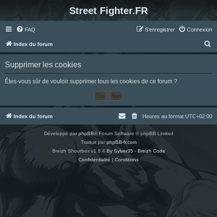
Street Fighter.FR
FAQ
S’enregistrer
Connexion
R
Index du forum
e
Supprimer les cookies
c
h
Êtes-vous sûr de vouloir supprimer tous les cookies de ce forum ?
e
r
c
Index du forum
Heures au format
UTC+02:00
h
Développé par
phpBB
® Forum Software © phpBB Limited
e
Traduit par
phpBB-fr.com
r
Breizh Shoutbox v1.8.4
By Sylver35 - Breizh Code
Confidentialité
|
Conditions