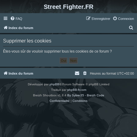
Street Fighter.FR
FAQ
S’enregistrer
Connexion
R
Index du forum
e
Supprimer les cookies
c
h
Êtes-vous sûr de vouloir supprimer tous les cookies de ce forum ?
e
r
c
Index du forum
Heures au format
UTC+02:00
h
Développé par
phpBB
® Forum Software © phpBB Limited
e
Traduit par
phpBB-fr.com
r
Breizh Shoutbox v1.8.4
By Sylver35 - Breizh Code
Confidentialité
|
Conditions