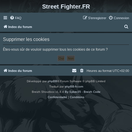
Street Fighter.FR
FAQ
S’enregistrer
Connexion
R
Index du forum
e
Supprimer les cookies
c
h
Êtes-vous sûr de vouloir supprimer tous les cookies de ce forum ?
e
r
c
Index du forum
Heures au format
UTC+02:00
h
Développé par
phpBB
® Forum Software © phpBB Limited
e
Traduit par
phpBB-fr.com
r
Breizh Shoutbox v1.8.4
By Sylver35 - Breizh Code
Confidentialité
|
Conditions