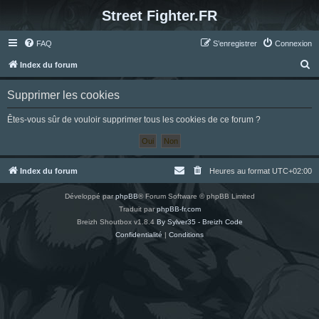
Street Fighter.FR
FAQ
S’enregistrer
Connexion
R
Index du forum
e
Supprimer les cookies
c
h
Êtes-vous sûr de vouloir supprimer tous les cookies de ce forum ?
e
r
c
Index du forum
Heures au format
UTC+02:00
h
Développé par
phpBB
® Forum Software © phpBB Limited
e
Traduit par
phpBB-fr.com
r
Breizh Shoutbox v1.8.4
By Sylver35 - Breizh Code
Confidentialité
|
Conditions